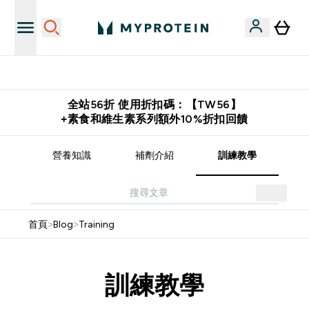
購物滿 $2,500 即免運費
全站56折 使用折扣碼：【TW56】
+素食和維生素系列額外10%折扣回饋
譜
營養知識
補劑介紹
訓練教學
首頁
>
Blog
>
Training
訓練教學