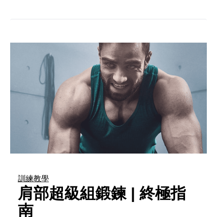
訓練教學
肩部超級組鍛鍊 | 終極指
南