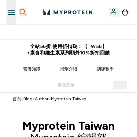
購物滿 $2,500 即免運費
全站56折 使用折扣碼：【TW56】
+素食和維生素系列額外10%折扣回饋
譜
營養知識
補劑介紹
訓練教學
首頁
>
Blog
>
Author
>
Myprotein Taiwan
Myprotein Taiwan