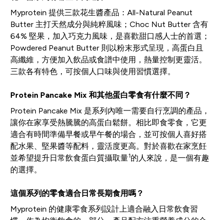
Myprotein 提供三款花生醬產品：All-Natural Peanut
Butter 主打天然成分與純粹風味；Choc Nut Butter 含有
64% 堅果，加入巧克力風味，是喜歡甜口感人士的首選；
Powdered Peanut Butter 則以粉末形式呈現，高蛋白且
高纖維，方便加入飲品或食譜中使用，熱量控制更靈活。
三款各有特色，可按個人口味與使用習慣選擇。
Protein Pancake Mix 和其他蛋白零食有什麼不同？
Protein Pancake Mix 是系列內唯一需要自行烹調的產品，
讓你在家享受熱騰騰的高蛋白鬆餅。相比即食零食，它更
適合有時間準備早餐或早午餐的場合，並可按個人喜好搭
配水果、堅果醬等配料，靈活度更高。對於喜歡在家烹飪
1
並希望提升日常飲食蛋白質攝取量
的人來說，是一個有趣
的選擇。
這個系列的零食適合日常長期食用嗎？
Myprotein 的健康零食系列設計上適合融入日常飲食習