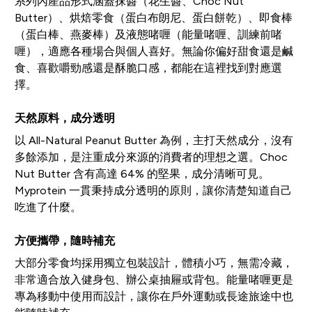
系列內產品形式涵蓋抹醬（花生醬、Choc Nut
Butter）、烘焙零食（蛋白布朗尼、蛋白餅乾）、即食棒
（蛋白棒、燕麥棒）及液態啫喱（能量啫喱、訓練前啫
喱），適應各種場合與個人喜好。無論你偏好甜食還是鹹
食、喜歡嚼勁感還是酥脆口感，都能在這裡找到對應選
擇。
天然原料，成分透明
以 All-Natural Peanut Butter 為例，主打天然成分，沒有
多餘添加，是注重成分來源的消費者的理想之選。Choc
Nut Butter 含有高達 64% 的堅果，成分清晰可見。
Myprotein 一貫秉持成分透明的原則，讓你清楚知道自己
吃進了什麼。
方便攜帶，隨時補充
大部分零食均採用獨立包裝設計，體積小巧，無需冷藏，
非常適合放入健身包、辦公桌抽屜或背包。能量啫喱更是
專為移動中使用而設計，讓你在戶外運動或長途旅途中也