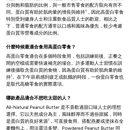
分與飽和脂肪的比例，與一般市售零食的配方取向有所不
1
同。蛋白質有助於肌肉量的增長與維持
，因此高蛋白零食
特別受到健身人士和注重飲食品質人士的歡迎。相比之
下，普通零食的配方通常以口感和風味為優先，較少考慮
蛋白質等營養成分的比例。
什麼時候最適合食用高蛋白零食？
高蛋白零食適合在多個時段食用，包括訓練前後、正餐之
間的空檔或需要快速補充的場合。許多運動人士習慣在訓
練後攝取含蛋白質的食物，因為蛋白質有助於肌肉量的維
1
持
。在下午容易感到疲乏或飢餓的時段，一份蛋白零食也
是取代高糖零食的實際選項。
哪款產品適合不想吃太甜的人？
All-Natural Peanut Butter 是不喜歡過甜口味人士的理想
選擇。它以天然成分為主，風味醇厚而不過份甜膩，同時
1
是蛋白質的良好來源
，可直接食用、搭配燕麥或塗抹在全
麥麵包上，用法靈活多變。Powdered Peanut Butter 同