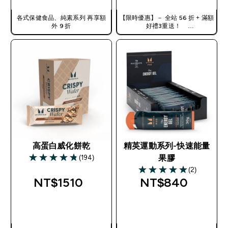
各式保健食品、純素系列 再享額
【限時優惠】－ 全站 56 折 + 滿額
外 9 折
好禮3重送！
使用優惠碼，獲得額外折扣：
TW56
高蛋白威化餅乾
精英運動系列-快速能量
(194)
果膠
4.84 out of 5 stars
(2)
5 out of 5 stars
NT$1510‎
NT$840‎
快速查看
快速查看