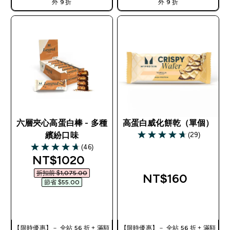
外 9 折
外 9 折
六層夾心高蛋白棒 - 多種
高蛋白威化餅乾（單個）
(29)
繽紛口味
4.66 out of 5 stars
(46)
4.67 out of 5 stars
discounted price
NT$1020‎
折扣前 $1,075.00‎
NT$160‎
節省 $55.00‎
快速查看
快速查看
【限時優惠】－ 全站 56 折 + 滿額
【限時優惠】－ 全站 56 折 + 滿額