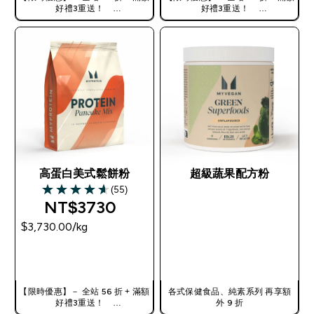
好禮3重送！
好禮3重送！
使用優惠碼，獲得額外折扣：
使用優惠碼，獲得額外折扣：
TW56
TW56
高蛋白美式鬆餅粉
超級蔬果配方粉
(55)
4.65 out of 5 stars
NT$3730‎
$3,730.00‎/kg
快速查看
快速查看
【限時優惠】－ 全站 56 折 + 滿額
各式保健食品、純素系列 再享額
好禮3重送！
外 9 折