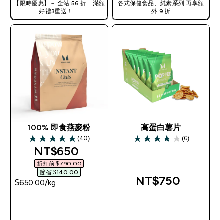
【限時優惠】－ 全站 56 折 + 滿額
各式保健食品、純素系列 再享額
好禮3重送！
外 9 折
使用優惠碼，獲得額外折扣：
TW56
100% 即食燕麥粉
高蛋白薯片
(40)
(6)
4.83 out of 5 stars
4.17 out of 5 stars
discounted price
NT$650‎
折扣前 $790.00‎
節省 $140.00‎
NT$750‎
$650.00‎/kg
快速查看
快速查看