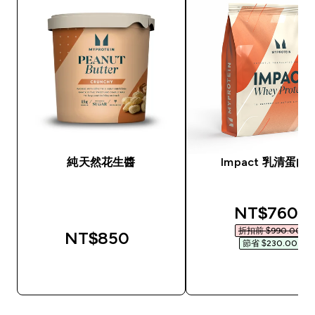
純天然花生醬
Impact 乳清蛋白
discounted
NT$760‎
折扣前 $990.00‎
NT$850‎
節省 $230.00‎
快速查看
快速查看