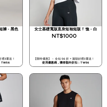
短褲 - 黑色
女士基礎寬版直身短袖短版 T 恤 - 白
NT$1000‎
快速查看
滿額好禮3重送！
【限時優惠】－ 全站 56 折 + 滿額好禮3重送！
TW56
使用優惠碼，獲得額外折扣：TW56