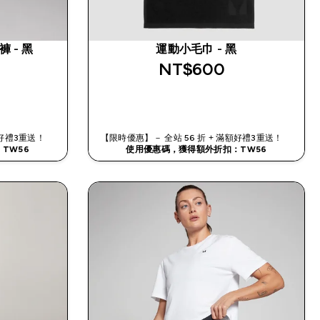
褲 - 黑
運動小毛巾 - 黑
NT$600‎
快速查看
滿額好禮3重送！
【限時優惠】－ 全站 56 折 + 滿額好禮3重送！
TW56
使用優惠碼，獲得額外折扣：TW56