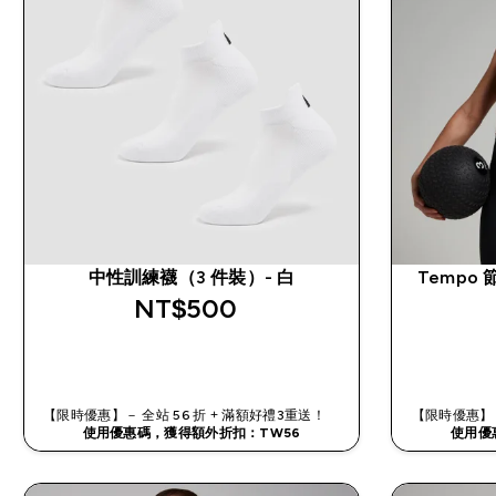
中性訓練襪（3 件裝）- 白
Tempo
NT$500‎
快速查看
【限時優惠】－ 全站 56 折 + 滿額好禮3重送！
【限時優惠】－
使用優惠碼，獲得額外折扣：TW56
使用優