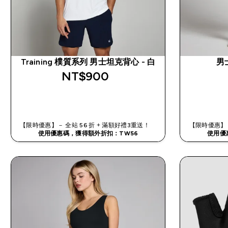
Training 樸質系列 男士坦克背心 - 白
男
NT$900‎
快速查看
【限時優惠】－ 全站 56 折 + 滿額好禮3重送！
【限時優惠】－
使用優惠碼，獲得額外折扣：TW56
使用優