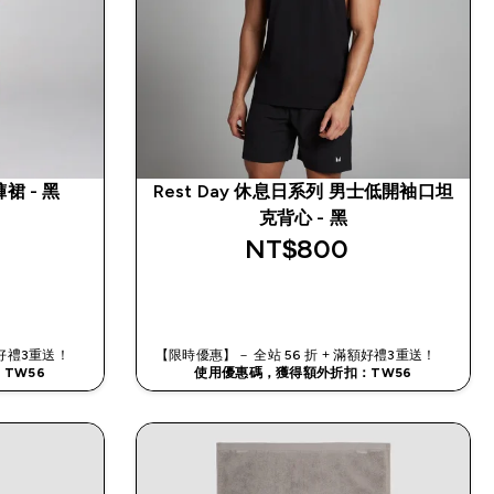
裙 - 黑
Rest Day 休息日系列 男士低開袖口坦
克背心 - 黑
NT$800‎
快速查看
滿額好禮3重送！
【限時優惠】－ 全站 56 折 + 滿額好禮3重送！
TW56
使用優惠碼，獲得額外折扣：TW56