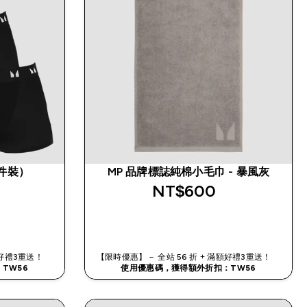
 件裝）
MP 品牌標誌純棉小毛巾 - 暴風灰
NT$600‎
快速查看
滿額好禮3重送！
【限時優惠】－ 全站 56 折 + 滿額好禮3重送！
TW56
使用優惠碼，獲得額外折扣：TW56