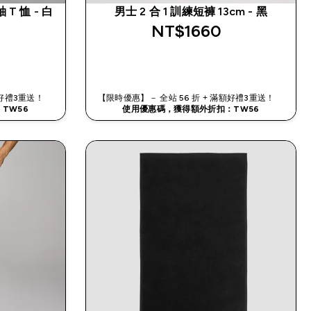
 T 恤 - 白
男士 2 合 1 訓練短褲 13cm - 黑
NT$1660‎
快速查看
滿額好禮3重送！
【限時優惠】－ 全站 56 折 + 滿額好禮3重送！
TW56
使用優惠碼，獲得額外折扣：TW56