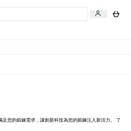
量飲
Vegan 系列
u
bmenu
Enter 健康零食 & 能量飲 submenu
Enter Vegan 系列 submenu
⌄
⌄
方 APP 獲得獨家優惠
滿足您的鍛鍊需求，讓創新科技為您的鍛鍊注入新活力。 了