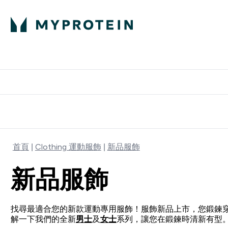
部落格
高蛋白
Enter 部
⌄
英國製造 品質保
首頁
Clothing 運動服飾
新品服飾
新品服飾
找尋最適合您的新款運動專用服飾！服飾新品上市，您鍛鍊穿
解一下我們的全新
男士
及
女士
系列，讓您在鍛鍊時清新有型