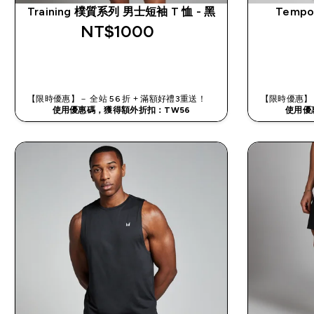
Training 樸質系列 男士短袖 T 恤 - 黑
Temp
NT$1000‎
快速查看
【限時優惠】－ 全站 56 折 + 滿額好禮3重送！
【限時優惠】－
使用優惠碼，獲得額外折扣：TW56
使用優