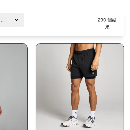
port
290 個結
果