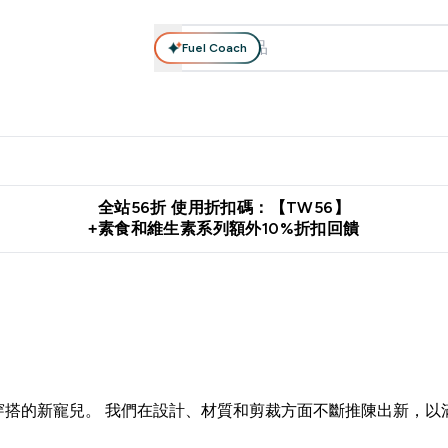
Fuel Coach
系列
營養補充品
運動服裝 & 配件
保健食品
健康零食 & 能
落格 submenu
Enter 高蛋白系列 submenu
Enter 營養補充品 submenu
Enter 運動服裝 & 配件 submen
Enter 保健食品 su
⌄
⌄
⌄
⌄
證
購物滿 $2,500 即免運費
推薦好友賺取 $650 元購物金
下載官
全站56折 使用折扣碼：【TW56】
+素食和維生素系列額外10%折扣回饋
搭的新寵兒。 我們在設計、材質和剪裁方面不斷推陳出新，以
。