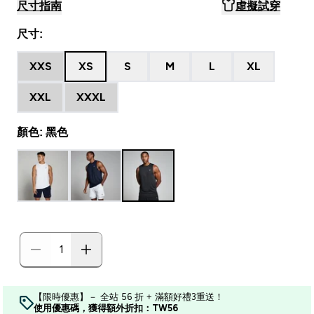
尺寸指南
虛擬試穿
尺寸:
XXS
XS
S
M
L
XL
XXL
XXXL
顏色: 黑色
【限時優惠】－ 全站 56 折 + 滿額好禮3重送！
使用優惠碼，獲得額外折扣：TW56