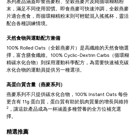
系列產品涵蓋即食燕麥粉、全穀燕麥片及純循環糊精粉
末，滿足不同使用習慣。即食燕麥可快速沖調，全穀燕麥
片適合煮食，而循環糊精粉末則可輕鬆混入搖搖杯，靈活
配合各種訓練情境。
天然食物與運動配方兼備
100% Rolled Oats（全穀燕麥片）是高纖維的天然食物選
擇，富含膳食纖維。100% Cyclic-Dextrin Carbs（循環糊
精碳水化合物）則採用運動科學配方，為需要快速補充碳
水化合物的運動員提供另一種選項。
高蛋白質含量（燕麥系列）
燕麥系列不只提供碳水化合物，100% Instant Oats 每份
更含有 11g 蛋白質，蛋白質有助於肌肉質量的增長與維持
2
，讓這款產品成為一杯涵蓋多種營養的全方位補充選
擇。
精選推薦