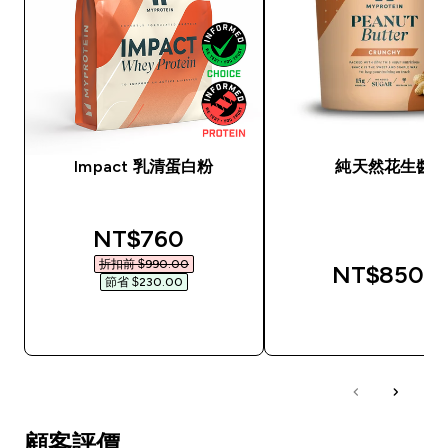
Impact 乳清蛋白粉
純天然花生醬
discounted price
NT$760‎
折扣前 $990.00‎
NT$850‎
節省 $230.00‎
快速查看
快速查看
顧客評價