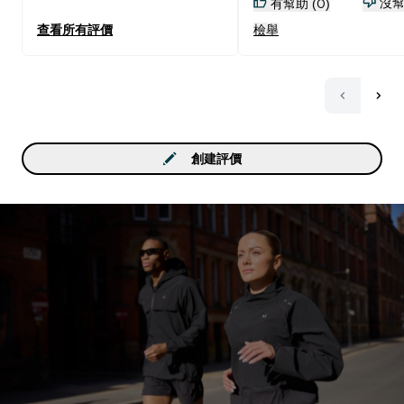
蛋白燕麥奶，重訓後餓了
沒幫
有幫助 (0)
剛好
查看所有評價
檢舉
創建評價