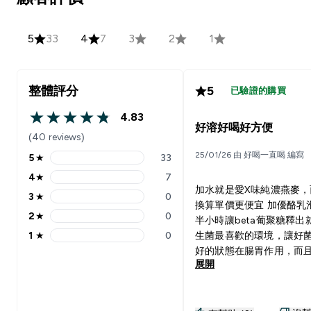
5
33
4
7
3
2
1
整體評分
5
已驗證的購買
4.83
4.83 out of 5 stars
好溶好喝好方便
(40 reviews)
25/01/26 由 好喝一直喝 編寫
5
★
33
5 stars rating 33 reviews
4
★
7
4 stars rating 7 reviews
加水就是愛X味純濃燕麥，
3
★
0
3 stars rating 0 reviews
換算單價更便宜 加優酪乳
2
★
0
半小時讓beta葡聚糖釋出
2 stars rating 0 reviews
1
★
0
生菌最喜歡的環境，讓好
1 stars rating 0 reviews
好的狀態在腸胃作用，而
展開
更濃厚，更有飽足感，也
定血糖 一匙乳清加兩匙燕
是最好的增肌比例，完全