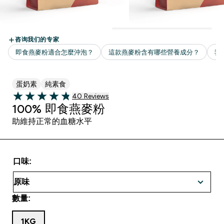
蛋奶素
純素食
40 customer reviews
40 Reviews
4.83 out of 5 stars
100% 即食燕麥粉
助維持正常的血糖水平
口味:
數量:
1KG