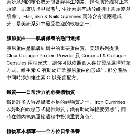
美妍系列的核心成分包含鋅與生物素。鋅有助於維持正常
1
頭髮、肌膚與指甲狀態
，生物素則有助於維持正常頭髮與
2
肌膚
。Hair, Skin & Nails Gummies 同時含有這兩種成
分，是美妍系列中最受歡迎的軟糖之一。
膠原蛋白——肌膚保養的熱門選擇
膠原蛋白是肌膚結構中的重要蛋白質。美妍系列提供
Clear Collagen Protein Powder 及 Coconut & Collagen
Capsules 兩種形式，讓你可以依照個人喜好靈活選擇補充
4
方式。維生素 C 有助於正常膠原蛋白的形成
，部分產品
中同時添加維生素 C 以完善配方。
鐵質——日常活力的必要礦物質
鐵是許多人容易攝取不足的礦物質之一。Iron Gummies
3
以好吃的軟糖形式提供鐵質，鐵有助於減輕疲勞感
，同
5
時在體內氧氣運輸過程中扮演重要角色
。
植物草本精華——全方位日常保養