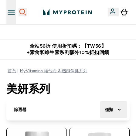
購物滿 $2,500 即免運費
全站56折 使用折扣碼：【TW56】
+素食和維生素系列額外10%折扣回饋
首頁
MyVitamins 維他命 & 機能保健系列
美妍系列
篩選器
種類