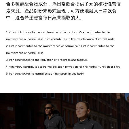
合多種超級食物成分，為日常飲食提供多元的植物性營養
素來源。產品以粉末形式呈現，可方便地融入日常飲食
中，適合希望豐富每日蔬果攝取的人。
1. Zinc contributes to the maintenance of normal hair. Zinc contributes to the
maintenance of normal skin. Zinc contributes to the maintenance of normal nails.
2. Biotin contributes to the maintenance of normal hair. Biotin contributes to the
maintenance of normal skin.
3. Iron contributes to the reduction of tiredness and fatigue.
4. Vitamin C contributes to normal collagen formation for the normal function of skin.
5. Iron contributes to normal oxygen transport in the body.