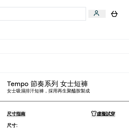
量飲
Vegan 系列
u
bmenu
Enter 健康零食 & 能量飲 submenu
Enter Vegan 系列 submenu
⌄
⌄
方 APP 獲得獨家優惠
Tempo 節奏系列 女士短褲
女士吸濕排汗短褲，採用再生聚醯胺製成
尺寸指南
虛擬試穿
尺寸: