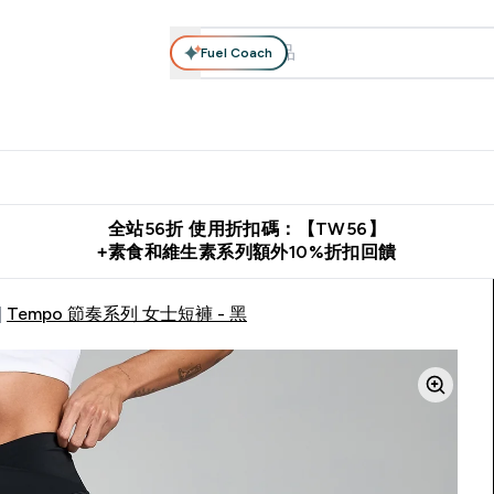
Fuel Coach
系列
營養補充品
運動服裝 & 配件
保健食品
健康零食 & 能
落格 submenu
Enter 高蛋白系列 submenu
Enter 營養補充品 submenu
Enter 運動服裝 & 配件 submen
Enter 保健食品 su
⌄
⌄
⌄
⌄
證
購物滿 $2,500 即免運費
推薦好友賺取 $650 元購物金
下載官
全站56折 使用折扣碼：【TW56】
+素食和維生素系列額外10%折扣回饋
Tempo 節奏系列 女士短褲 - 黑