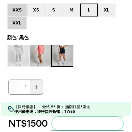
XXS
XS
S
M
L
XL
XXL
顏色: 黑色
【限時優惠】－ 全站 56 折 + 滿額好禮3重送！
使用優惠碼，獲得額外折扣：TW56
NT$1500‎
加入購物車