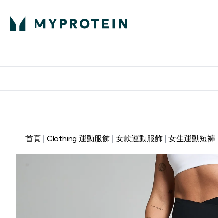
部落格
高蛋白
Enter 部
⌄
英國製造 品質保
首頁
Clothing 運動服飾
女款運動服飾
女生運動短褲