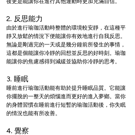
後更是能讓你在進行其他運動時
更加
充滿自信。
2.
反思能力
由於
進行瑜珈活動時整體的環境較安靜，在這種平
靜又放鬆的情況下便能讓你有效地進行自我反思。
無論是剛過完的一天或是幾分鐘前所發生的事情，
這都是個能讓你冷靜的回想並
反思的好時刻。瑜珈
能讓你的焦慮感
得到
減緩並協助你冷靜的思考
。
3.
睡眠
睡
前進行瑜珈活動能有助於提升睡眠品質。它能讓
你擺脫的一整天的煩惱進而更好的進入夢鄉。
當你
的身體習慣在睡前進行短暫的瑜珈活動後，你
失眠
的情況也能有所改善。
4.
覺察