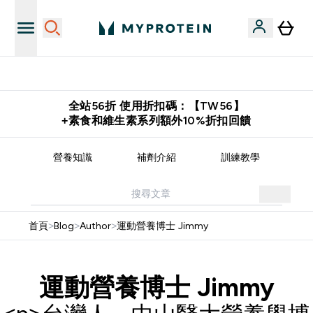
購物滿 $2,500 即免運費
全站56折 使用折扣碼：【TW56】
+素食和維生素系列額外10%折扣回饋
譜
營養知識
補劑介紹
訓練教學
首頁
>
Blog
>
Author
>
運動營養博士 Jimmy
運動營養博士 Jimmy