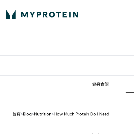
部落格
高蛋白
Enter 部
⌄
英國製造 品質保
健身食譜
首頁
>
Blog
>
Nutrition
>
How Much Protein Do I Need