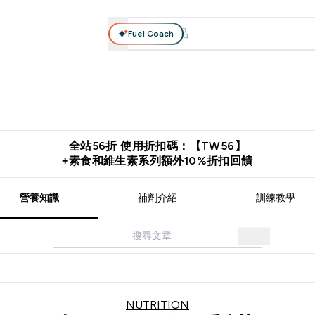
Fuel Coach
系列
營養補充品
運動服裝 & 配件
保健食品
健康零食 & 能
落格 submenu
Enter 高蛋白系列 submenu
Enter 營養補充品 submenu
Enter 運動服裝 & 配件 submen
Enter 保健食品 su
⌄
⌄
⌄
⌄
證
購物滿 $2,500 即免運費
推薦好友賺取 $650 元購物金
下載官
全站56折 使用折扣碼：【TW56】
+素食和維生素系列額外10%折扣回饋
營養知識
補劑介紹
訓練教學
NUTRITION