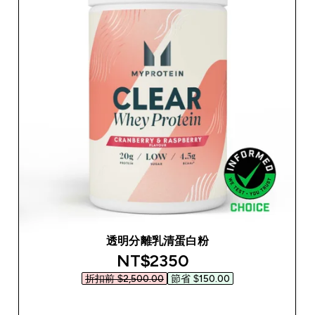
透明分離乳清蛋白粉
discounted price
NT$2350‎
折扣前 $2,500.00‎
節省 $150.00‎
快速查看