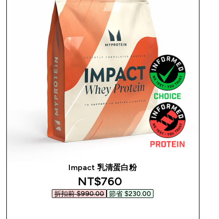
Impact 乳清蛋白粉
discounted price
NT$760‎
折扣前 $990.00‎
節省 $230.00‎
快速查看