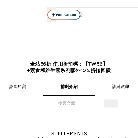
Fuel Coach
系列
營養補充品
運動服裝 & 配件
保健食品
健康零食 & 能
落格 submenu
Enter 高蛋白系列 submenu
Enter 營養補充品 submenu
Enter 運動服裝 & 配件 submen
Enter 保健食品 su
⌄
⌄
⌄
⌄
證
購物滿 $2,500 即免運費
推薦好友賺取 $650 元購物金
下載官
全站56折 使用折扣碼：【TW56】
+素食和維生素系列額外10%折扣回饋
營養知識
補劑介紹
訓練教學
SUPPLEMENTS