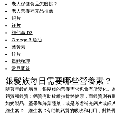
老人保健食品怎麼挑？
老人營養補充品推薦
鈣片
鎂片
維他命 D3
Omega 3 魚油
葉黃素
鋅片
重點整理
常見問答
銀髮族每日需要哪些營養素？
隨著年齡的增長，銀髮族的營養需求也會有所變化。
鈣質和鎂質：鈣質有助於維持骨骼健康，而鎂質則有
如奶製品、堅果和綠葉蔬菜，或是考慮補充鈣片或鎂
維生素 D：維生素 D有助於鈣質的吸收和利用，對於