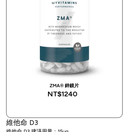
ZMA® 鋅鎂片
NT$1240‎
快速查看
維他命 D3
維他命 D3 建議用量：15ug