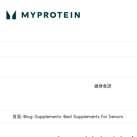
部落格
高蛋白
Enter 部
⌄
英國製造 品質保
健身食譜
首頁
>
Blog
>
Supplements
>
Best Supplements For Seniors