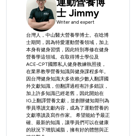
運動營養博
士 Jimmy
Writer and expert
台灣人，中山醫大營養學博士。在唸博
士期間，因為特愛運動營養領域，加上
本身有健身習慣，因此特別專修在健身
營養學這領域。在取得博士學位及
ACE-CPT國際私人健身教練執照後，
在業界教學營養知識與健身課程多年。
因台灣健身知識大多依賴少數人翻譯國
外文獻知識，但翻譯過程有許多錯誤，
加上許多知識已經老舊，因此開始在
IG上翻譯營養文獻，並創辦健知期刊為
學員導讀文獻內容，成為了運動營養的
文獻導讀及寫作作家。 希望能給予最正
確、最新的知識，讓學員們可以在健康
的狀況下增肌減脂，擁有好的體態與正