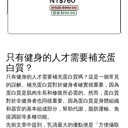
discounted price
NT$760‎
折扣前 $990.00‎
節省 $230.00‎
快速查看
只有健身的人才需要補充蛋
白質？
只有健身的人才需要補充蛋白質嗎？這是一個常見
的誤解。補充蛋白質對於健身者確實很重要，因為
蛋白質是肌肉生長和修復所必需的。然而，蛋白質
對於非健身者也同樣重要。因為蛋白質是身體組織
和器官的基本組成部分，幫助代謝，脂肪運輸、免
疫調節等多種功能。
先前文章中提到，乳清最大的優點便是「方便攝取