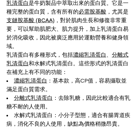
乳清蛋白
是牛奶製品中萃取出來的蛋白質。它是一
種完整的蛋白質，含有所有的
必需胺基酸
，尤其是
支鏈胺基酸 (BCAA)
，對於肌肉生長和修復非常重
要，可以幫助肌肥大、肌力提升，加上乳清蛋白易
於消化吸收，因此被廣泛應用於運動營養和健身領
域。
乳清蛋白有多種形式，包括
濃縮乳清蛋白
、
分離式
乳清蛋白
和水解式乳清蛋白。這些形式的乳清蛋白
在補充上有不同的功能：
濃縮乳清蛋白
：基本款，高CP值，容易攝取並
滿足蛋白質需求。
分離式乳清蛋白
：去除乳糖，因此比較適合有乳
糖不耐的人使用。
水解式乳清蛋白：小分子型態，適合有腸胃道疾
病，消化不良的人使用，缺點為價格稍微昂貴。