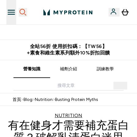
推薦好友賺取 $650 元購物金
全站56折 使用折扣碼：【TW56】
+素食和維生素系列額外10%折扣回饋
譜
營養知識
補劑介紹
訓練教學
首頁
>
Blog
>
Nutrition
>
Busting Protein Myths
NUTRITION
有在健身才需要補充蛋白