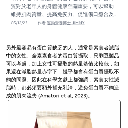
質對於老年人的身體健康至關重要，可以幫助
維持肌肉質量、提高免疫力、促進傷口癒合及...
05/12/23
作者
運動營養博士 JIMMY
另外最容易有蛋白質缺乏的人，通常是
素食者
減脂
中的女性。全素素食者的蛋白質攝取，只剩豆製品
可以考慮，加上女性可攝取的熱量基值比較低，如
果還在減脂熱量赤字下，幾乎都會有蛋白質攝取不
夠的問題。因此在科學文獻上都強調，素食女性減
脂時，都必須要額外
補充乳清
，避免蛋白質不夠造
成的肌肉流失 (Amatori et al., 2023)。