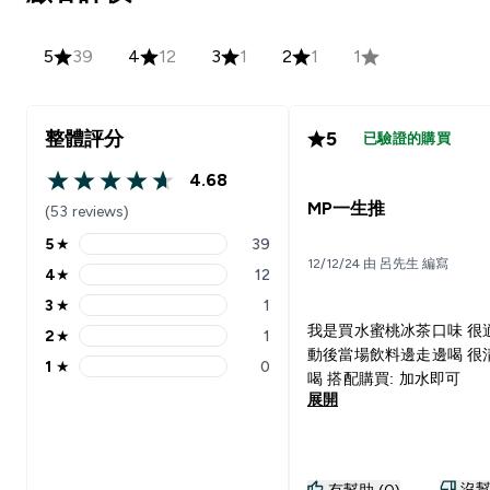
5
39
4
12
3
1
2
1
1
整體評分
5
已驗證的購買
4.68
4.68 out of 5 stars
MP一生推
(53 reviews)
5
★
39
5 stars rating 39 reviews
12/12/24 由 呂先生 編寫
4
★
12
4 stars rating 12 reviews
3
★
1
3 stars rating 1 reviews
我是買水蜜桃冰茶口味 很
2
★
1
2 stars rating 1 reviews
動後當場飲料邊走邊喝 很
1
★
0
1 stars rating 0 reviews
喝 搭配購買: 加水即可
展開
沒幫
有幫助 (0)