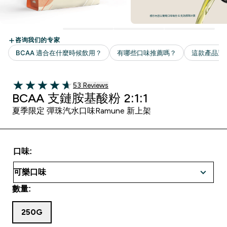
53 customer reviews
53 Reviews
4.68 out of 5 stars
BCAA 支鏈胺基酸粉 2:1:1
夏季限定 彈珠汽水口味Ramune 新上架
口味:
數量:
250G