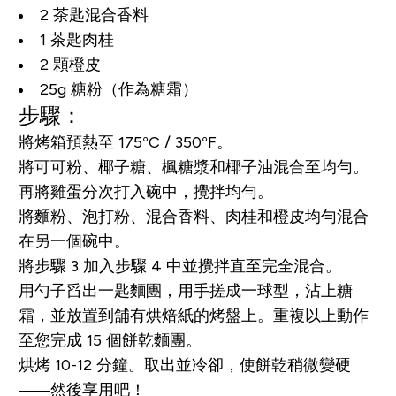
2 茶匙混合香料
1 茶匙肉桂
2 顆橙皮
25g 糖粉（作為糖霜）
步驟：
將烤箱預熱至 175°C / 350°F。
將可可粉、椰子糖、楓糖漿和椰子油混合至均勻。
再將雞蛋分次打入碗中，攪拌均勻。
將麵粉、泡打粉、混合香料、肉桂和橙皮均勻混合
在另一個碗中。
將步驟 3 加入步驟 4 中並攪拌直至完全混合。
用勺子舀出一匙麵團，用手搓成一球型，沾上糖
霜，並放置到舖有烘焙紙的烤盤上。重複以上動作
至您完成 15 個餅乾麵團。
烘烤 10-12 分鐘。取出並冷卻，使餅乾稍微變硬
——然後享用吧！