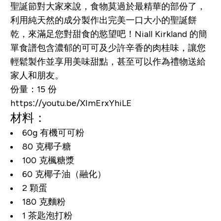
聖誕節對大家來說，食物莫過於最精華的部份了，
利用純天然的成分製作出完美一口大小的聖誕餅
乾，來滿足您對甜食的慾望吧！Niall Kirkland 的簡
單食譜包含濃郁的可可及少許辛香的肉桂味，讓您
輕鬆製作並享用美味甜點，甚至可以作為禮物送給
家人和朋友。
份量：15 份
https://youtu.be/XImErxYhiLE
材料：
60g 有機可可粉
80 克椰子糖
100 克楓糖漿
60 克椰子油（融化）
2 顆蛋
180 克麵粉
1 茶匙泡打粉