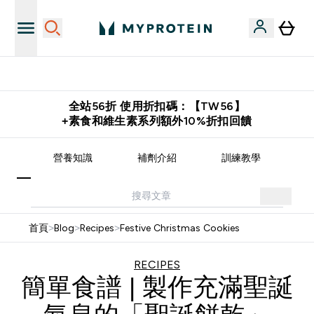
購物滿 $2,500 即免運費
全站56折 使用折扣碼：【TW56】
+素食和維生素系列額外10%折扣回饋
譜
營養知識
補劑介紹
訓練教學
首頁
>
Blog
>
Recipes
>
Festive Christmas Cookies
RECIPES
簡單食譜 | 製作充滿聖誕