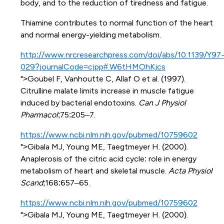
body, and to the reduction of tiredness and fatigue.
Thiamine contributes to normal function of the heart
and normal energy-yielding metabolism.
http://www.nrcresearchpress.com/doi/abs/10.1139/Y97
029?journalCode=cjpp#.W6tHMOhKjcs
">Goubel F, Vanhoutte C, Allaf O et al. (1997).
Citrulline malate limits increase in muscle fatigue
induced by bacterial endotoxins.
Can J Physiol
Pharmacol
;75:205–7.
https://www.ncbi.nlm.nih.gov/pubmed/10759602
">Gibala MJ, Young ME, Taegtmeyer H. (2000).
Anaplerosis of the citric acid cycle: role in energy
metabolism of heart and skeletal muscle.
Acta Physiol
Scand
;168:657–65.
https://www.ncbi.nlm.nih.gov/pubmed/10759602
">Gibala MJ, Young ME, Taegtmeyer H. (2000).