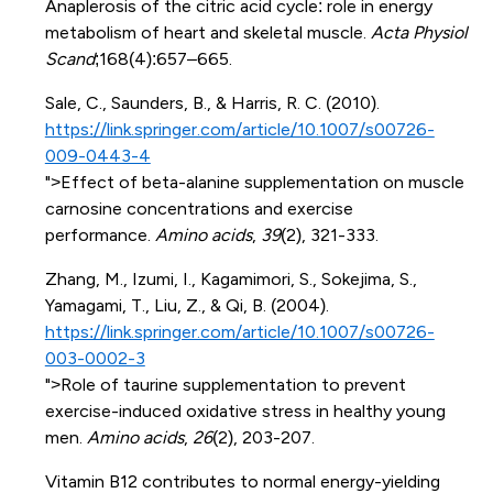
Anaplerosis of the citric acid cycle: role in energy
metabolism of heart and skeletal muscle.
Acta Physiol
Scand
;168(4):657–665.
Sale, C., Saunders, B., & Harris, R. C. (2010).
https://link.springer.com/article/10.1007/s00726-
009-0443-4
">Effect of beta-alanine supplementation on muscle
carnosine concentrations and exercise
performance.
Amino acids
,
39
(2), 321-333.
Zhang, M., Izumi, I., Kagamimori, S., Sokejima, S.,
Yamagami, T., Liu, Z., & Qi, B. (2004).
https://link.springer.com/article/10.1007/s00726-
003-0002-3
">Role of taurine supplementation to prevent
exercise-induced oxidative stress in healthy young
men.
Amino acids
,
26
(2), 203-207.
Vitamin B12 contributes to normal energy-yielding