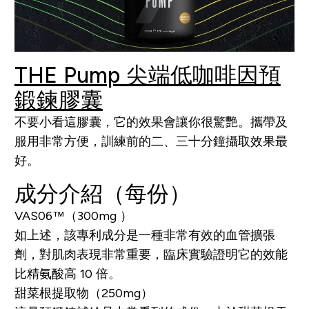
THE Pump 尖端低咖啡因預
鍛鍊膠囊
不要小看這膠囊，它的效果會讓你很驚艷。攜帶及
服用非常方便，訓練前的二、三十分鐘攝取效果最
好。
成分介紹（每份）
VAS06™（300mg ）
如上述，該專利成分是一種非常有效的血管擴張
劑，對肌肉表現非常重要，臨床實驗證明它的效能
比精氨酸高 10 倍。
甜菜根提取物（250mg）