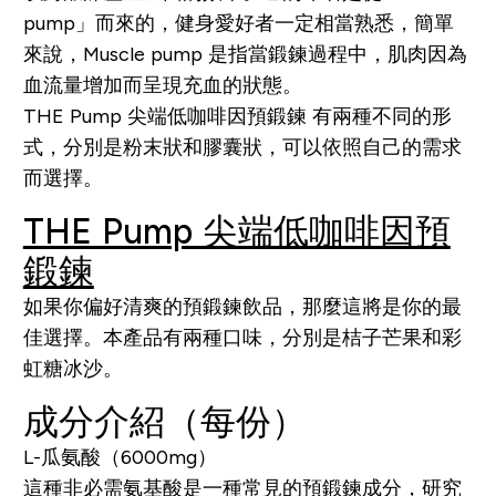
pump」而來的，健身愛好者一定相當熟悉，簡單
來說，Muscle pump 是指當鍛鍊過程中，肌肉因為
血流量增加而呈現充血的狀態。
THE Pump 尖端低咖啡因預鍛鍊 有兩種不同的形
式，分別是粉末狀和膠囊狀，可以依照自己的需求
而選擇。
THE Pump 尖端低咖啡因預
鍛鍊
如果你偏好清爽的預鍛鍊飲品，那麼這將是你的最
佳選擇。本產品有兩種口味，分別是桔子芒果和彩
虹糖冰沙。
成分介紹（每份）
L-瓜氨酸（6000mg）
這種非必需
氨基酸
是一種常見的預鍛鍊成分，研究