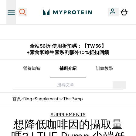
好友賺取 $650 元購物金
下
全站56折 使用折扣碼：【TW56】
+素食和維生素系列額外10%折扣回饋
譜
營養知識
補劑介紹
訓練教學
首頁
>
Blog
>
Supplements
>
The Pump
SUPPLEMENTS
想降低咖啡因的攝取量