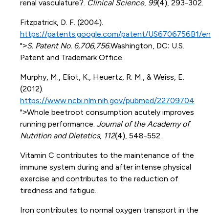
renal vasculature?.
Clinical Science
,
99
(4), 293-302.
Fitzpatrick, D. F. (2004).
https://patents.google.com/patent/US6706756B1/en
">
S. Patent No. 6,706,756.
Washington, DC: U.S.
Patent and Trademark Office.
Murphy, M., Eliot, K., Heuertz, R. M., & Weiss, E.
(2012).
https://www.ncbi.nlm.nih.gov/pubmed/22709704
">Whole beetroot consumption acutely improves
running performance.
Journal of the Academy of
Nutrition and Dietetics
,
112
(4), 548-552.
Vitamin C contributes to the maintenance of the
immune system during and after intense physical
exercise and contributes to the reduction of
tiredness and fatigue.
Iron contributes to normal oxygen transport in the