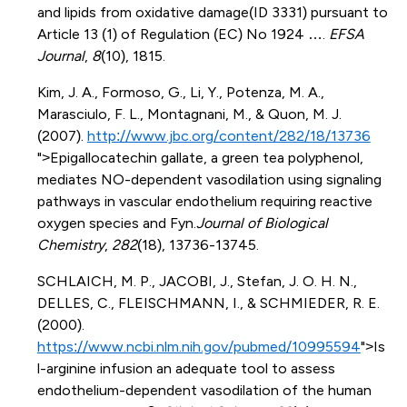
and lipids from oxidative damage(ID 3331) pursuant to
Article 13 (1) of Regulation (EC) No 1924 ….
EFSA
Journal
,
8
(10), 1815.
Kim, J. A., Formoso, G., Li, Y., Potenza, M. A.,
Marasciulo, F. L., Montagnani, M., & Quon, M. J.
(2007).
http://www.jbc.org/content/282/18/13736
">Epigallocatechin gallate, a green tea polyphenol,
mediates NO-dependent vasodilation using signaling
pathways in vascular endothelium requiring reactive
oxygen species and Fyn.
Journal of Biological
Chemistry
,
282
(18), 13736-13745.
SCHLAICH, M. P., JACOBI, J., Stefan, J. O. H. N.,
DELLES, C., FLEISCHMANN, I., & SCHMIEDER, R. E.
(2000).
https://www.ncbi.nlm.nih.gov/pubmed/10995594
">Is
l-arginine infusion an adequate tool to assess
endothelium-dependent vasodilation of the human