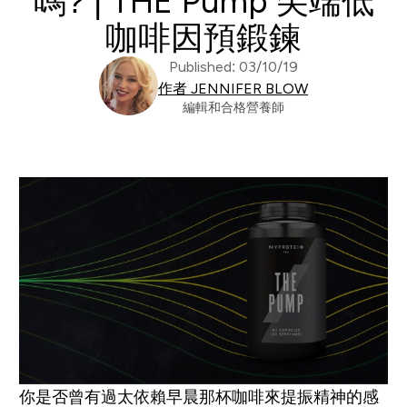
嗎? | THE Pump 尖端低
咖啡因預鍛鍊
Published: 03/10/19
作者 JENNIFER BLOW
編輯和合格營養師
你是否曾有過太依賴早晨那杯咖啡來提振精神的感