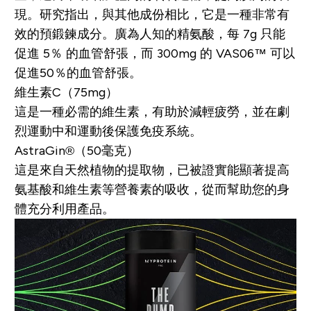
現。研究指出，與其他成份相比，它是一種非常有
效的預鍛鍊成分。廣為人知的精氨酸，每 7g 只能
促進 5％ 的血管舒張，而 300mg 的 VAS06™ 可以
促進50％的血管舒張。
維生素C（75mg）
這是一種必需的維生素，有助於減輕疲勞，並在劇
烈運動中和運動後保護免疫系統。
AstraGin®（50毫克）
這是來自天然植物的提取物，已被證實能顯著提高
氨基酸和維生素等營養素的吸收，從而幫助您的身
體充分利用產品。