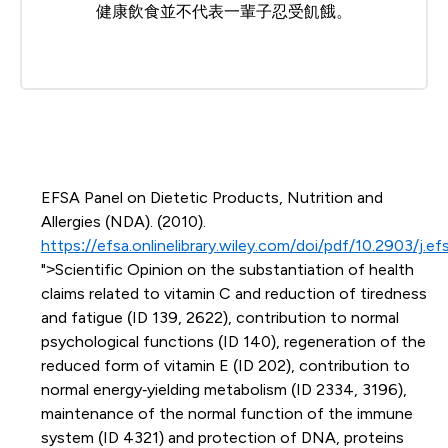
健康飲食並不代表一輩子忍受飢餓。
EFSA Panel on Dietetic Products, Nutrition and
Allergies (NDA). (2010).
https://efsa.onlinelibrary.wiley.com/doi/pdf/10.2903/j.ef
">Scientific Opinion on the substantiation of health
claims related to vitamin C and reduction of tiredness
and fatigue (ID 139, 2622), contribution to normal
psychological functions (ID 140), regeneration of the
reduced form of vitamin E (ID 202), contribution to
normal energy‐yielding metabolism (ID 2334, 3196),
maintenance of the normal function of the immune
system (ID 4321) and protection of DNA, proteins