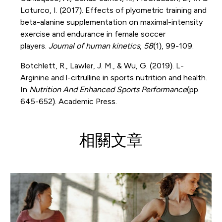
Loturco, I. (2017). Effects of plyometric training and
beta-alanine supplementation on maximal-intensity
exercise and endurance in female soccer
players.
Journal of human kinetics
,
58
(1), 99-109.
Botchlett, R., Lawler, J. M., & Wu, G. (2019). L-
Arginine and l-citrulline in sports nutrition and health.
In
Nutrition And Enhanced Sports Performance
(pp.
645-652). Academic Press.
相關文章