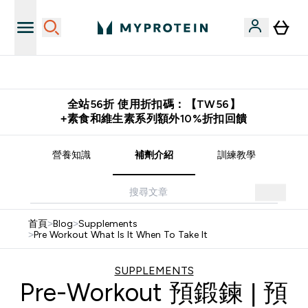
推薦好友賺取 $650 元購物金
全站56折 使用折扣碼：【TW56】
+素食和維生素系列額外10%折扣回饋
譜
營養知識
補劑介紹
訓練教學
首頁
>
Blog
>
Supplements
>
Pre Workout What Is It When To Take It
SUPPLEMENTS
Pre-Workout 預鍛鍊 | 預