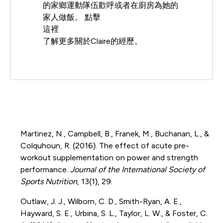
的家鄉運動隊伍歡呼或者在廚房為她的
家人做飯。 點擊
這裡
了解更多關於Claire的經歷。
Martinez, N., Campbell, B., Franek, M., Buchanan, L., &
Colquhoun, R. (2016). The effect of acute pre-
workout supplementation on power and strength
performance.
Journal of the International Society of
Sports Nutrition
, 13(1), 29.
Outlaw, J. J., Wilborn, C. D., Smith-Ryan, A. E.,
Hayward, S. E., Urbina, S. L., Taylor, L. W., & Foster, C.