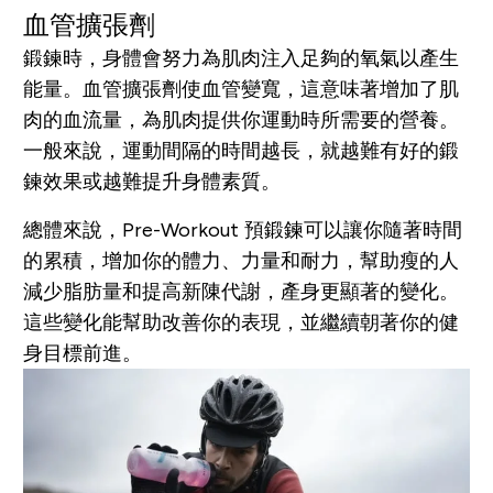
血管擴張劑
鍛鍊時，身體會努力為肌肉注入足夠的氧氣以產生
能量。血管擴張劑使血管變寬，這意味著增加了肌
肉的血流量，為肌肉提供你運動時所需要的營養。
一般來說，運動間隔的時間越長，就越難有好的鍛
鍊效果或越難提升身體素質。
總體來說，Pre-Workout
預
鍛
鍊
可以讓你隨著時間
的累積，增加你的體力、力量和耐力，幫助瘦的人
減少脂肪量和提高新陳代謝，產身更顯著的變化。
這些變化能幫助改善你的表現，並繼續朝著你的健
身目標前進。