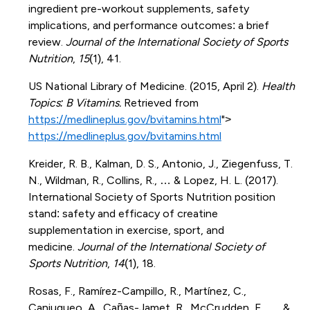
ingredient pre-workout supplements, safety
implications, and performance outcomes: a brief
review.
Journal of the International Society of Sports
Nutrition
,
15
(1), 41.
US National Library of Medicine. (2015, April 2).
Health
Topics: B Vitamins.
Retrieved from
https://medlineplus.gov/bvitamins.html
">
https://medlineplus.gov/bvitamins.html
Kreider, R. B., Kalman, D. S., Antonio, J., Ziegenfuss, T.
N., Wildman, R., Collins, R., … & Lopez, H. L. (2017).
International Society of Sports Nutrition position
stand: safety and efficacy of creatine
supplementation in exercise, sport, and
medicine.
Journal of the International Society of
Sports Nutrition
,
14
(1), 18.
Rosas, F., Ramírez-Campillo, R., Martínez, C.,
Caniuqueo, A., Cañas-Jamet, R., McCrudden, E., … &