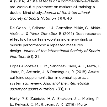
A. (2014). Acute effects of a commercially-available
pre-workout supplement on markers of training: a
double-blind study
. Journal of the International
Society of Sports Nutrition, 11(1),
40.
Del Coso, J., Salinero, J. J., González-Millán, C., Abián-
Vicén, J., & Pérez-González, B. (2012). Dose response
effects of a caffeine-containing energy drink on
muscle performance: a repeated measures
design.
Journal of the International Society of Sports
Nutrition
,
9
(1), 21.
López-González, L. M., Sánchez-Oliver, A. J., Mata, F.,
Jodra, P., Antonio, J., & Domínguez, R. (2018). Acute
caffeine supplementation in combat sports: a
systematic review.
Journal of the international
society of sports nutrition
,
15
(1), 60.
Harty, P. S., Zabriskie, H. A., Erickson, J. L., Molling, P.
E., Kerksick, C. M., & Jagim, A. R. (2018). Multi-