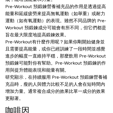
Pre-Workout
預
鍛
鍊營養補充品的作用是透過提高
能量和延緩疲勞來提高無氧運動（如舉重）或耐力
運動（如有氧運動）的表現。雖然不同品牌的 Pre-
Workout 預
鍛
鍊成分可能會有所不同，但它們都是
旨在最大限度地提高
鍛
鍊效果。
Pre-Workout有什麼作用呢？如果你剛開始健身並
且需要提高能量，或你已經訓練了一段時間並感覺
進步的幅度一直維持平穩，那麼飲用 Pre-Workout
預
鍛
鍊可能對你有幫助。Pre-Workout 預
鍛
鍊的作
用與提升體能表現和能量有關。
研究顯示，在持續服用 Pre-Workout 預
鍛
鍊營養補
充品時，瘦的人與體力比較不足的人會在短時間內
增加力量。通常複合成分的效果比單一成分的效果
更顯著。
咖啡因