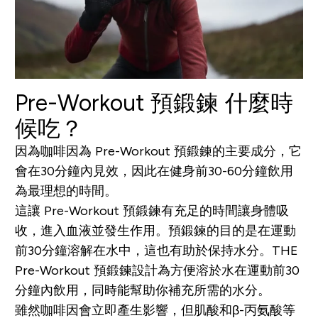
Pre-Workout 預
鍛
鍊 什麼時
候吃？
因為咖啡因為 Pre-Workout 預鍛鍊的主要成分，它
會在30分鐘內見效，因此在健身前30-60分鐘飲用
為最理想的時間。
這讓 Pre-Workout 預
鍛
鍊有充足的時間讓身體吸
收，進入血液並發生作用。預
鍛
鍊的目的是在運動
前30分鐘溶解在水中，這也有助於保持水分。THE
Pre-Workout 預
鍛
鍊設計為方便溶於水在運動前30
分鐘內飲用，同時能幫助你補充所需的水分。
雖然咖啡因會立即產生影響，但肌酸和β-丙氨酸等