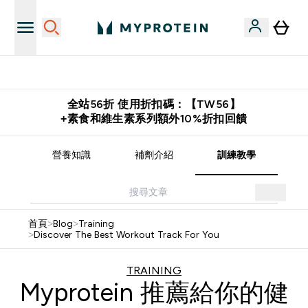
推薦好友賺取 $650 元購物金
全站56折 使用折扣碼：【TW56】
+素食和維生素系列額外10%折扣回饋
譜
營養知識
補劑介紹
訓練教學
首頁
>
Blog
>
Training
>
Discover The Best Workout Track For You
TRAINING
Myprotein 推薦給你的健