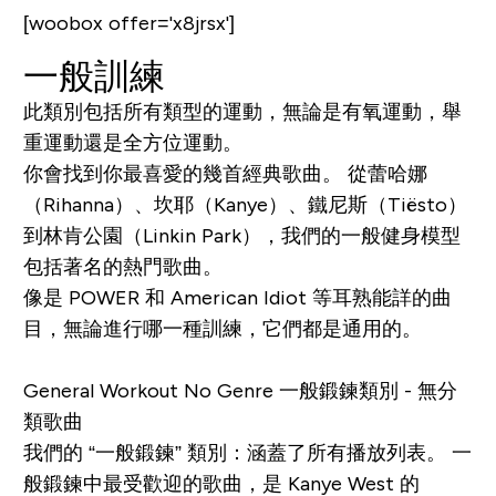
[woobox offer='x8jrsx']
一般訓練
此類別包括所有類型的運動，無論是有氧運動，舉
重運動還是全方位運動。
你會找到你最喜愛的幾首經典歌曲。 從蕾哈娜
（Rihanna）、坎耶（Kanye）、鐵尼斯（Tiësto）
到林肯公園（Linkin Park），我們的一般健身模型
包括著名的熱門歌曲。
像是
POWER
和
American Idiot
等耳熟能詳的曲
目，無論進行哪一種訓練，它們都是通用的。
General Workout No Genre 一般鍛鍊類別 - 無分
類歌曲
我們的 “一般鍛鍊” 類別：涵蓋了所有播放列表。 一
般鍛鍊中最受歡迎的歌曲，是 Kanye West 的