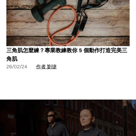
三角肌怎麼練？專業教練教你 5 個動作打造完美三
角肌
28/02/24
作者 劉捷