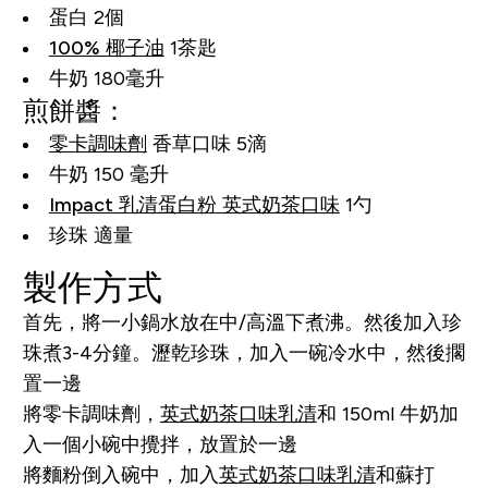
蛋白 2個
100% 椰子油
1茶匙
牛奶 180毫升
煎餅醬：
零卡調味劑
香草口味 5滴
牛奶 150 毫升
Impact 乳清蛋白粉 英式奶茶口味
1勺
珍珠 適量
製作方式
首先，將一小鍋水放在中/高溫下煮沸。然後加入珍
珠煮3-4分鐘。瀝乾珍珠，加入一碗冷水中，然後擱
置一邊
將零卡調味劑，
英式奶茶口味乳清
和 150ml 牛奶加
入一個小碗中攪拌，放置於一邊
將麵粉倒入碗中，加入
英式奶茶口味乳清
和蘇打