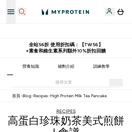
推薦好友賺取 $650 元購物金
全站56折 使用折扣碼：【TW56】
+素食和維生素系列額外10%折扣回饋
譜
營養知識
補劑介紹
訓練教學
首頁
>
Blog
>
Recipes
>
High Protein Milk Tea Pancake
RECIPES
高蛋白珍珠奶茶美式煎餅