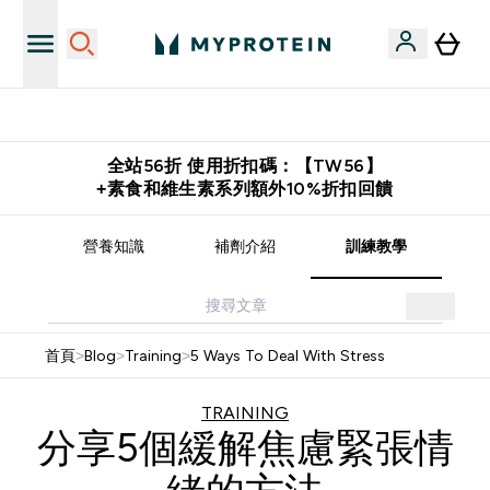
購物滿 $2,500 即免運費
全站56折 使用折扣碼：【TW56】
+素食和維生素系列額外10%折扣回饋
譜
營養知識
補劑介紹
訓練教學
首頁
>
Blog
>
Training
>
5 Ways To Deal With Stress
TRAINING
分享5個緩解焦慮緊張情