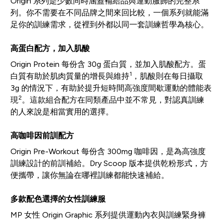
Origin 系列是少數同時涵蓋補給品與運動服飾的完整系
列。你不需要在不同品牌之間來回比較，一個系列就能滿
足你的訓練需求，從裡到外都以同一套訓練哲學為核心。
高蛋白配方，加入肌酸
Origin Protein 每份含 30g 蛋白質，並加入肌酸配方。蛋
1
白質有助於肌肉質量的增長與維持
，肌酸則在每日攝取
3g 的情況下，有助於提升短時間高強度間歇運動的體能表
2
現
。這款組合配方在同類產品中並不常見，對認真訓練
的人來說是相當實用的選擇。
高咖啡因前訓配方
Origin Pre-Workout 每份含 300mg 咖啡因，是為高強度
訓練設計的前訓補給。Dry Scoop 版本提供乾粉形式，方
便攜帶，讓你無論在哪裡訓練都能快速補給。
多款配色選擇的女性訓練服
MP 女性 Origin Graphic 系列提供運動內衣與訓練緊身褲