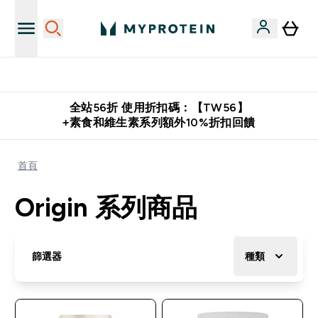
購物滿 $2,500 即免運費
全站56折 使用折扣碼：【TW56】
+素食和維生素系列額外10%折扣回饋
首頁
Origin 系列商品
篩選器
種類