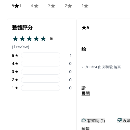
5
1
4
3
2
1
整體評分
5
5
5 out of 5 stars
(1 review)
蛤
5
★
1
5 stars rating 1 reviews
4
★
0
4 stars rating 0 reviews
23/03/24 由 鄭翔駿 編寫
3
★
0
3 stars rating 0 reviews
2
★
0
2 stars rating 0 reviews
1
★
0
讚
1 stars rating 0 reviews
展開
沒幫
有幫助 (1)
檢舉