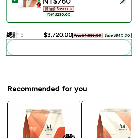
discounted price
NT$760‎
選取此商品 - Impact 乳清蛋白粉 - 250G - 8份装 - 
折扣前 $990.00‎
節省 $230.00‎
總計：
$3,720.00‎
Was $4,660.00‎
Save $940.00‎
一起加入購物車
Recommended for you