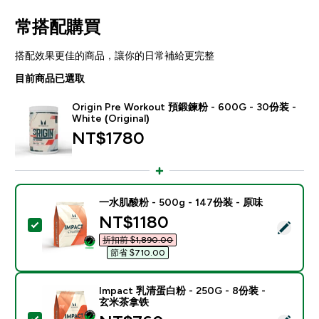
常搭配購買
搭配效果更佳的商品，讓你的日常補給更完整
目前商品已選取
Origin Pre Workout 預鍛鍊粉 - 600G - 30份装 -
White (Original)
NT$1780‎
一水肌酸粉 - 500g - 147份装 - 原味
discounted price
NT$1180‎
選取此商品 - 一水肌酸粉 - 500g - 147份装 - 原味
折扣前 $1,890.00‎
節省 $710.00‎
Impact 乳清蛋白粉 - 250G - 8份装 -
玄米茶拿铁