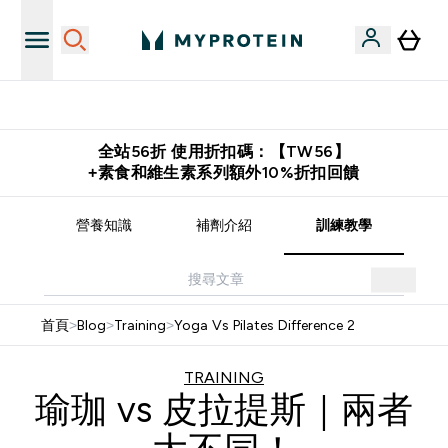
購物滿 $2,500 即免運費
全站56折 使用折扣碼：【TW56】
+素食和維生素系列額外10%折扣回饋
譜
營養知識
補劑介紹
訓練教學
首頁
>
Blog
>
Training
>
Yoga Vs Pilates Difference 2
TRAINING
瑜珈 vs 皮拉提斯｜兩者