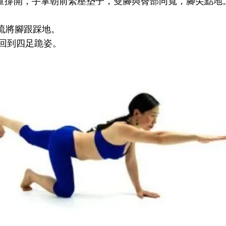
盡量撐開，手掌朝前緊壓墊子，雙腳與臀部同寬，腳尖點地
輪流將腳跟踩地。
並回到四足跪姿。