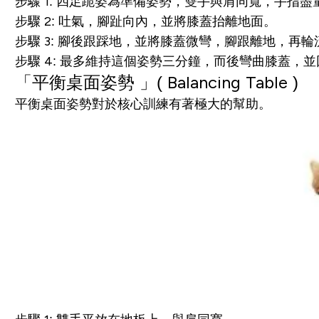
步驟 1: 四足跪姿為準備姿勢，雙手與肩同寬，手指
步驟 2: 吐氣，腳趾向內，並將膝蓋抬離地面。
步驟 3: 腳後跟踩地，並將膝蓋微彎，腳跟離地，再
步驟 4: 最多維持這個姿勢三分鐘，而後彎曲膝蓋，
「
平衡桌面姿勢
」(
Balancing
Table
)
平衡桌面姿勢對於核心訓練有著極大的幫助
。