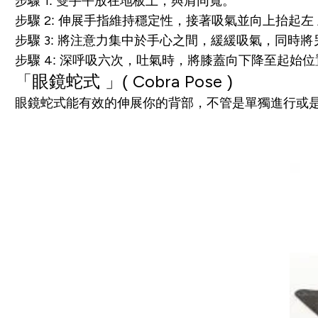
步驟 1: 雙手平放在地板上，與肩同寬。
步驟 2: 伸展手指維持穩定性，接著吸氣並向上抬起左
步驟 3: 將注意力集中於手心之間，緩緩吸氣，同時
步驟 4: 深呼吸六次，吐氣時，將膝蓋向下降至起始
「
眼鏡蛇式
」( Cobra
Pose )
眼鏡蛇式能有效的伸展你的背部，不管是單獨進行或