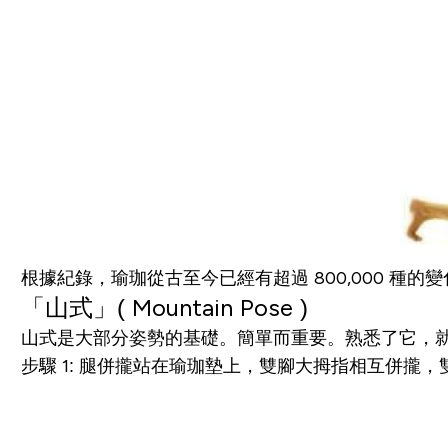
根據紀錄，瑜珈從古至今已經有超過
800,000
種的變
「
山式
」
(
Mountain
Pose
)
山式是大部分姿勢的基礎。簡單而重要。熟悉了它，
步驟 1: 腿併攏站在瑜珈墊上，雙腳大拇指相互併攏