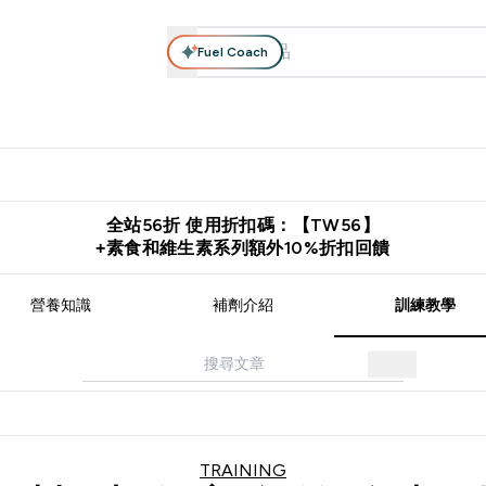
Fuel Coach
系列
營養補充品
運動服裝 & 配件
保健食品
健康零食 & 能
落格 submenu
Enter 高蛋白系列 submenu
Enter 營養補充品 submenu
Enter 運動服裝 & 配件 submen
Enter 保健食品 su
⌄
⌄
⌄
⌄
證
購物滿 $2,500 即免運費
推薦好友賺取 $650 元購物金
下載官
全站56折 使用折扣碼：【TW56】
+素食和維生素系列額外10%折扣回饋
營養知識
補劑介紹
訓練教學
TRAINING