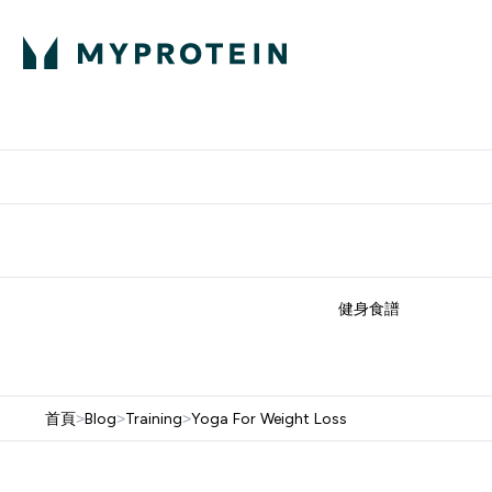
部落格
高蛋白
Enter 部
⌄
英國製造 品質保
健身食譜
首頁
>
Blog
>
Training
>
Yoga For Weight Loss