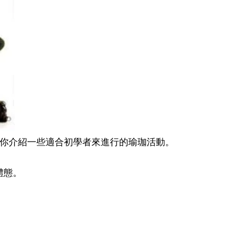
你介紹一些適合初學者來進行的瑜珈
活
動
。
體態。