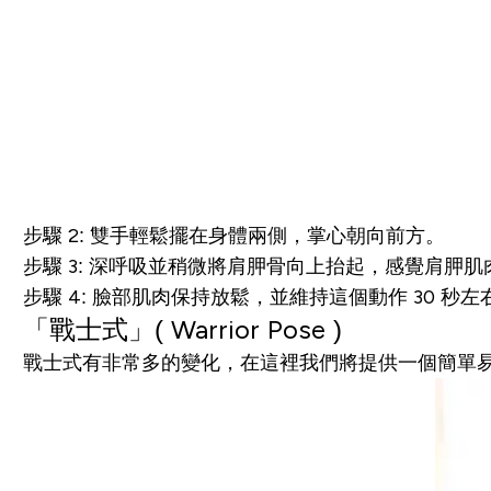
步驟 2: 雙手輕鬆擺在身體兩側，掌心朝向前方。
步驟 3: 深呼吸並稍微將肩胛骨向上抬起，感覺肩胛肌
步驟 4: 臉部肌肉保持放鬆，並維持這個動作 30 秒
「
戰士式
」( Warrior
Pose )
戰士式有非常多的變化，在這裡我們將提供一個簡單