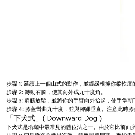
步驟 1: 延續上一個山式的動作，並緩緩根據你柔軟
步驟 2: 轉動右腳，使其向外成九十度角。
步驟 3: 肩膀放鬆，並將你的手臂向外抬起，使手掌朝
步驟 4: 膝蓋彎曲九十度，並與腳踝垂直。注意此
「
下犬式
」( Downward
Dog )
下犬式是瑜珈中最常見的體位法之一。由於它比前面