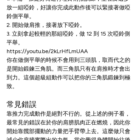
放一組啞鈴，好讓你完成此動作後可以緊接著做啞
鈴側平舉。
2. 開始做肩推，接著放下啞鈴。
3. 立刻拿起較輕的那組啞鈴，做 12 到 15 次啞鈴側
平舉。
https://youtu.be/2kLrHfLmUAA
你在做側平舉的時候不會用到三頭肌，取而代之的
是開始鍛鍊三角肌。而三角肌只有在肩推時才會出
到力。這個超級組動作可以把你的三角肌鍛鍊到極
致。
常見錯誤
靠推力完成動作是絕對不行的。從上述的例子看，
最常見的錯誤在於你的肩膀肌肉正在燃燒，因此你
開始靠髖部擺動的力量把手臂帶上去。這麼做只會
減少你肩膀實際出的力氣。當你覺得身體開始往後