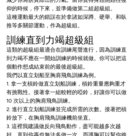
仰的時候，停下來，並準備做第二組超級組。
這種運動最大的錯誤在於拿諸如深蹲、硬舉、和臥
推等多關節運動，作為超級組。
訓練直到力竭超級組
這類的超級組最適合在訓練尾聲進行，因為訓練直
到力竭不應在一開始訓練的時候就做。你可以把這
個動作想成結束前的最後超級組。
我們以直立划船至胸肩飛鳥訓練為例。
1. 拿一支槓鈴做直立划船訓練，槓鈴重量應夠重才
有挑戰性。接著拿一組較輕的啞鈴，好讓你可以做
10 次以上的胸肩飛鳥訓練。
2. 進行直立划船訓練並完成所需的次數。接著把槓
鈴放下，在胸肩飛鳥訓練機前坐直。
3. 這裡我建議做反向飛鳥動作，盡可能越多次越
好，直到你再也無法多做一次。而護胸可以幫你維