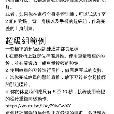
群。
或者，如果你在進行全身身體訓練，可以試試 1 至
2 組針對胸、背、肩膀以及手臂的超級組，作為完
整的上身訓練。
超級組範例
一套標準的超級組訓練通常都長這樣：
1. 在健身椅上就定位準備肩推。使用重量較重的啞
鈴，並在腳邊放一組重量較輕的啞鈴。
2. 使用較重的啞鈴進行肩推，做完應完成的次數。
3. 當你完成較重的那組肩推，放下啞鈴並拿起較輕
的那組啞鈴。
4. 你的休息時間應只有 5 至 10 秒，接著使用較輕
的啞鈴重複同樣動作。
https://youtu.be/UXy79ivGwXY
這個技巧能強迫你針對正在鍛鍊的肌群，多做幾次