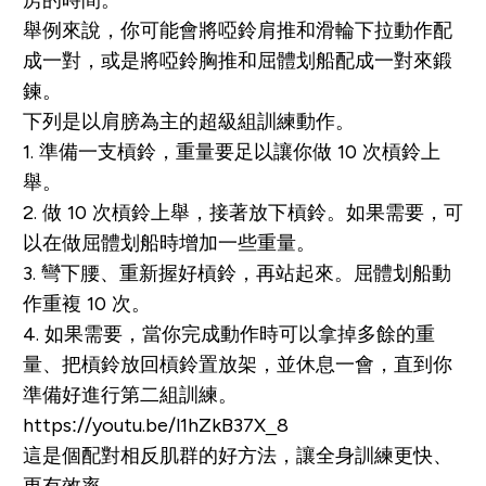
舉例來說，你可能會將啞鈴肩推和滑輪下拉動作配
成一對，或是將啞鈴胸推和屈體划船配成一對來鍛
鍊。
下列是以肩膀為主的超級組訓練動作。
1. 準備一支槓鈴，重量要足以讓你做 10 次槓鈴上
舉。
2. 做 10 次槓鈴上舉，接著放下槓鈴。如果需要，可
以在做屈體划船時增加一些重量。
3. 彎下腰、重新握好槓鈴，再站起來。屈體划船動
作重複 10 次。
4. 如果需要，當你完成動作時可以拿掉多餘的重
量、把槓鈴放回槓鈴置放架，並休息一會，直到你
準備好進行第二組訓練。
https://youtu.be/l1hZkB37X_8
這是個配對相反肌群的好方法，讓全身訓練更快、
更有效率。