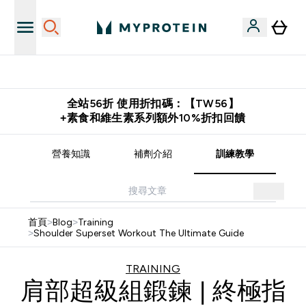
購物滿 $2,500 即免運費
全站56折 使用折扣碼：【TW56】
+素食和維生素系列額外10%折扣回饋
譜
營養知識
補劑介紹
訓練教學
首頁
>
Blog
>
Training
>
Shoulder Superset Workout The Ultimate Guide
TRAINING
肩部超級組鍛鍊 | 終極指