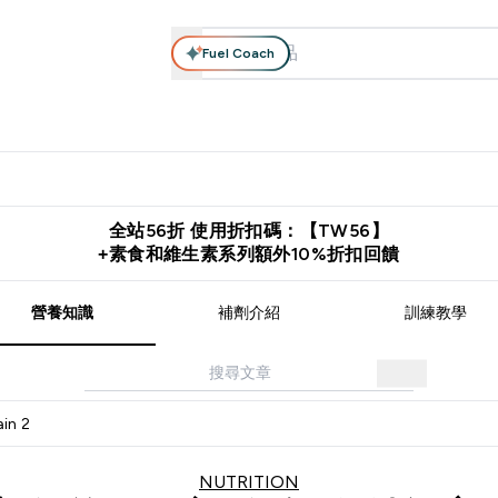
Fuel Coach
系列
營養補充品
運動服裝 & 配件
保健食品
健康零食 & 能
落格 submenu
Enter 高蛋白系列 submenu
Enter 營養補充品 submenu
Enter 運動服裝 & 配件 submen
Enter 保健食品 su
⌄
⌄
⌄
⌄
證
購物滿 $2,500 即免運費
推薦好友賺取 $650 元購物金
下載官
全站56折 使用折扣碼：【TW56】
+素食和維生素系列額外10%折扣回饋
營養知識
補劑介紹
訓練教學
in 2
NUTRITION