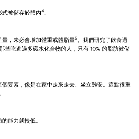
4
形式被儲存於體內
。
5
里量，未必會增加體重或體脂量
。
我們研究了飲食過
些吃進過多碳水化合物的人，只有 10% 的脂肪被儲
這個要素，像是在家中走來走去、坐立難安。
這點很重
。
肪的能力就較低。