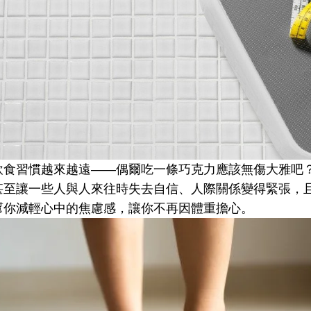
飲食習慣越來越遠——偶爾吃一條巧克力應該無傷大雅吧
甚至讓一些人與人來往時失去自信、人際關係變得緊張，
幫你減輕心中的焦慮感，讓你不再因體重擔心。