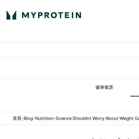
部落格
高蛋白
Enter 部
⌄
英國製造 品質保
健身食譜
首頁
>
Blog
>
Nutrition
>
Science Shouldnt Worry About Weight Ga