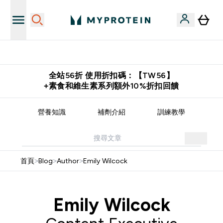
購物滿 $2,500 即免運費
全站56折 使用折扣碼：【TW56】
+素食和維生素系列額外10%折扣回饋
譜
營養知識
補劑介紹
訓練教學
首頁
>
Blog
>
Author
>
Emily Wilcock
Emily Wilcock