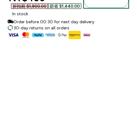
加入購物車
折扣前 $1,900.00‎
節省 $1,440.00‎
In stock
Order before 00:30 for next day delivery
30-day returns on all orders