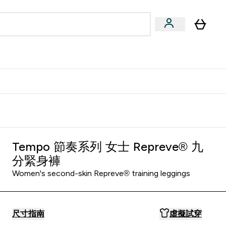
量飲
Vegan 系列
u
bmenu
Enter 健康零食 & 能量飲 submenu
Enter Vegan 系列 submenu
⌄
⌄
方 APP 獲得獨家優惠
Tempo 節奏系列 女士 Repreve® 九
分緊身褲
Women's second-skin Repreve® training leggings
尺寸指南
虛擬試穿