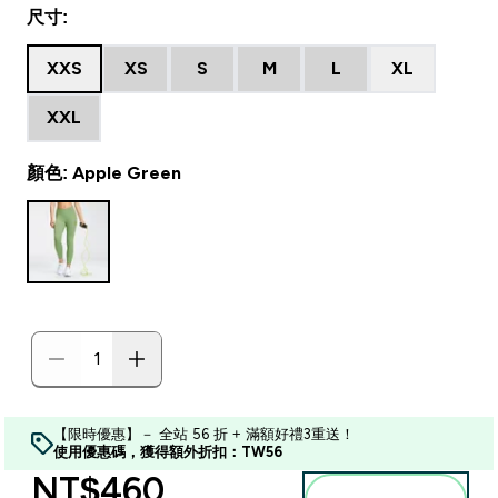
尺寸:
XXS
XS
S
M
L
XL
XXL
顏色: Apple Green
【限時優惠】－ 全站 56 折 + 滿額好禮3重送！
使用優惠碼，獲得額外折扣：TW56
discounted price
NT$460‎