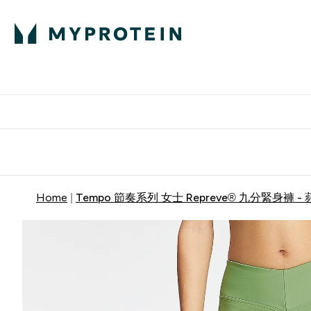
部落格
高蛋白
Enter 部
⌄
英國製造 品質保
Home
Tempo 節奏系列 女士 Repreve® 九分緊身褲 -