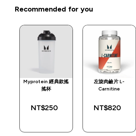
Recommended for you
Myprotein 經典款搖
左旋肉鹼片 L-
搖杯
Carnitine
d price
NT$250‎
NT$820‎
0‎
快速查看
快速查看