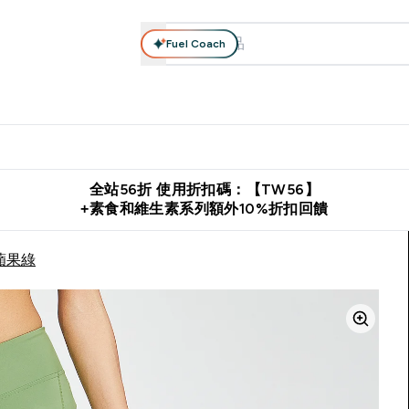
Fuel Coach
系列
營養補充品
運動服裝 & 配件
保健食品
健康零食 & 能
落格 submenu
Enter 高蛋白系列 submenu
Enter 營養補充品 submenu
Enter 運動服裝 & 配件 submen
Enter 保健食品 su
⌄
⌄
⌄
⌄
證
購物滿 $2,500 即免運費
推薦好友賺取 $650 元購物金
下載官
全站56折 使用折扣碼：【TW56】
+素食和維生素系列額外10%折扣回饋
 蘋果綠