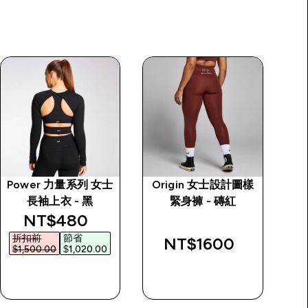
Power 力量系列 女士
Origin 女士設計圖樣
Ve
長袖上衣 - 黑
緊身褲 - 磚紅
discounted price
NT$480‎
折扣前
節省
NT$1600‎
$1,500.00‎
$1,020.00‎
快速查看
快速查看