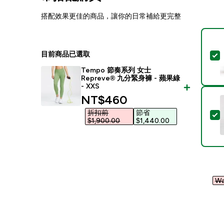
搭配效果更佳的商品，讓你的日常補給更完整
目前商品已選取
Tempo 節奏系列 女士
Repreve® 九分緊身褲 - 蘋果綠
- XXS
discounted price
NT$460‎
折扣前
節省
$1,900.00‎
$1,440.00‎
Wa