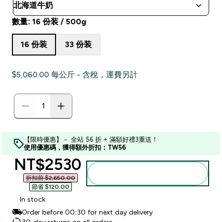
數量: 16 份装 / 500g
16 份装
33 份装
$5,060.00‎ 每公斤 - 含稅，運費另計
【限時優惠】－ 全站 56 折 + 滿額好禮3重送！
使用優惠碼，獲得額外折扣：TW56
discounted price
NT$2530‎
加入購物車
折扣前 $2,650.00‎
節省 $120.00‎
In stock
Order before 00:30 for next day delivery