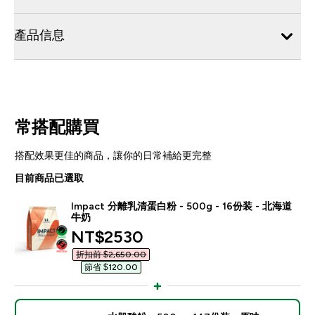
產品信息
常搭配購買
搭配效果更佳的商品，讓你的日常補給更完整
目前商品已選取
Impact 分離乳清蛋白粉 - 500g - 16份装 - 北海道
牛奶
discounted price
NT$2530‎
折扣前 $2,650.00‎
節省 $120.00‎