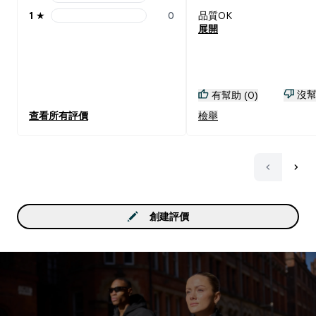
2 stars rating 0 reviews
1
★
0
品質OK
1 stars rating 0 reviews
展開
沒幫
有幫助 (0)
查看所有評價
檢舉
創建評價