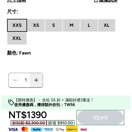
尺寸:
XXS
XS
S
M
L
XL
XXL
顏色: Fawn
【限時優惠】－ 全站 56 折 + 滿額好禮3重送！
使用優惠碼，獲得額外折扣：TW56
discounted price
NT$1390‎
缺貨
折扣前 $2,300.00‎
節省 $910.00‎