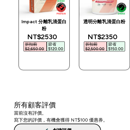
Impact 分離乳清蛋白
透明分離乳清蛋白粉
粉
d price
discounted price
discounted p
NT$2530‎
NT$2350‎
折扣前
節省
折扣前
節省
0‎
$2,650.00‎
$120.00‎
$2,500.00‎
$150.00‎
快速查看
快速查看
所有顧客評價
當前沒有評價。
寫下您的評價，有機會獲得 NT$100 優惠券。