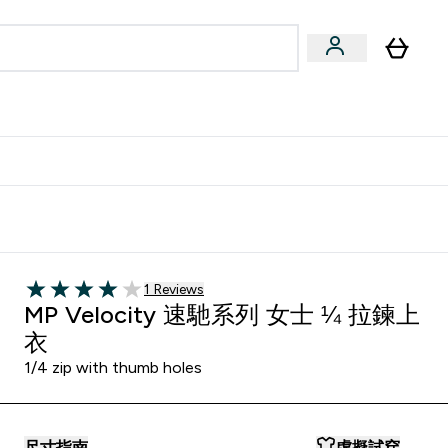
量飲
Vegan 系列
u
bmenu
Enter 健康零食 & 能量飲 submenu
Enter Vegan 系列 submenu
⌄
⌄
方 APP 獲得獨家優惠
1 customer reviews
1 Reviews
4 out of 5 stars
MP Velocity 速馳系列 女士 ¼ 拉鍊上
衣
1/4 zip with thumb holes
尺寸指南
虛擬試穿