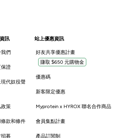
資訊
站上優惠資訊
於我們
好友共享優惠計畫
賺取 $650 元購物金
質保證
優惠碼
止現代奴役聲
新客限定優惠
私政策
Myprotein x HYROX 聯名合作商品
用條款和條件
會員集點計畫
才招募
產品訂閱制