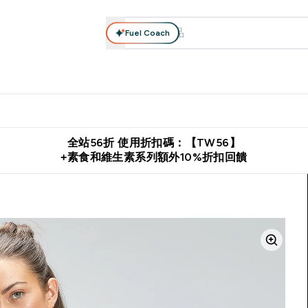
Fuel Coach
系列
營養補充品
運動服裝 & 配件
保健食品
健康零食 & 能
落格 submenu
Enter 高蛋白系列 submenu
Enter 營養補充品 submenu
Enter 運動服裝 & 配件 submen
Enter 保健食品 su
⌄
⌄
⌄
⌄
證
購物滿 $2,500 即免運費
推薦好友賺取 $650 元購物金
下載官
全站56折 使用折扣碼：【TW56】
+素食和維生素系列額外10%折扣回饋