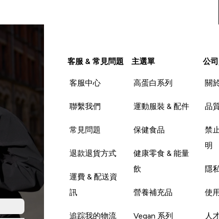
客服 & 常見問題
主選單
公司
客服中心
高蛋白系列
關
聯繫我們
運動服裝 & 配件
品
常見問題
保健食品
禁
明
退款退貨方式
健康零食 & 能量
飲
隱
運費 & 配送資
訊
營養補充品
使
追踪我的物流
Vegan 系列
人