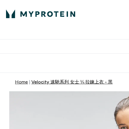
部落格
高蛋白
Enter 部
⌄
英國製造 品質保
Home
Velocity 速馳系列 女士 ¼ 拉鍊上衣 - 黑