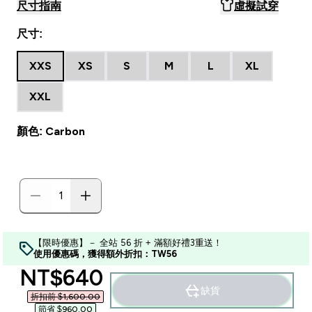
尺寸指南
虛擬試穿
尺寸:
XXS
XS
S
M
L
XL
XXL
顏色: Carbon
【限時優惠】－ 全站 56 折 + 滿額好禮3重送！
使用優惠碼，獲得額外折扣：TW56
discounted price
NT$640‎
缺貨
折扣前 $1,600.00‎
節省 $960.00‎