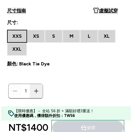
尺寸指南
虛擬試穿
尺寸:
XXS
XS
S
M
L
XL
XXL
顏色: Black Tie Dye
【限時優惠】－ 全站 56 折 + 滿額好禮3重送！
使用優惠碼，獲得額外折扣：TW56
NT$1400‎
缺貨