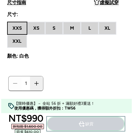
尺寸指南
虛擬試穿
尺寸:
XXS
XS
S
M
L
XL
XXL
顏色: 白色
【限時優惠】－ 全站 56 折 + 滿額好禮3重送！
使用優惠碼，獲得額外折扣：TW56
discounted price
NT$990‎
缺貨
折扣前 $1,600.00‎
節省 $610.00‎