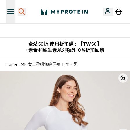
購物滿 $2,500 即免運費
全站56折 使用折扣碼：【TW56】
+素食和維生素系列額外10%折扣回饋
Home
MP 女士孕婦無縫長袖 T 恤 - 黑