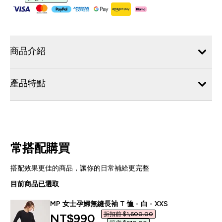
商品介紹
產品特點
常搭配購買
搭配效果更佳的商品，讓你的日常補給更完整
目前商品已選取
MP 女士孕婦無縫長袖 T 恤 - 白 - XXS
折扣前 $1,600.00‎
discounted price
NT$990‎