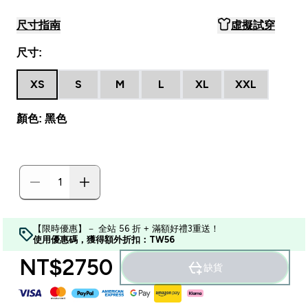
尺寸指南
虛擬試穿
尺寸:
XS
S
M
L
XL
XXL
顏色: 黑色
【限時優惠】－ 全站 56 折 + 滿額好禮3重送！
使用優惠碼，獲得額外折扣：TW56
NT$2750‎
缺貨