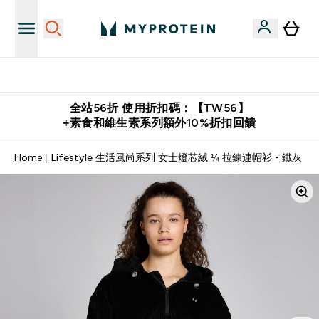
購物滿 $2,500 即免運費
全站56折 使用折扣碼：【TW56】
+素食和維生素系列額外10%折扣回饋
Home
Lifestyle 生活風尚系列 女士燈芯絨 ¼ 拉鍊連帽衫 - 鐵灰