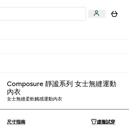
量飲
Vegan 系列
u
bmenu
Enter 健康零食 & 能量飲 submenu
Enter Vegan 系列 submenu
⌄
⌄
方 APP 獲得獨家優惠
Composure 靜謐系列 女士無縫運動
內衣
女士無縫柔軟觸感運動內衣
尺寸指南
虛擬試穿