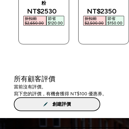
粉
d price
discounted price
discounted p
NT$2530‎
NT$2350‎
折扣前
節省
折扣前
節省
0‎
$2,650.00‎
$120.00‎
$2,500.00‎
$150.00‎
快速查看
快速查看
所有顧客評價
當前沒有評價。
寫下您的評價，有機會獲得 NT$100 優惠券。
創建評價