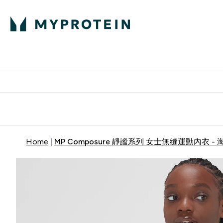
部落格
高蛋白
Enter 部
⌄
英國製造 品質保
Home
MP Composure 靜謐系列 女士無縫運動內衣 -