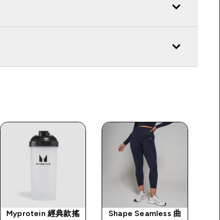
Myprotein 經典款搖
Shape Seamless 曲