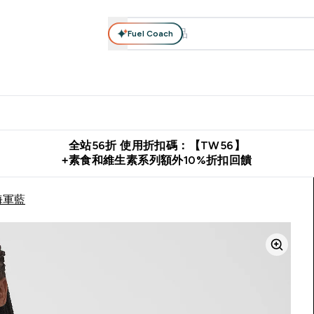
Fuel Coach
系列
營養補充品
運動服裝 & 配件
保健食品
健康零食 & 能
落格 submenu
Enter 高蛋白系列 submenu
Enter 營養補充品 submenu
Enter 運動服裝 & 配件 submen
Enter 保健食品 su
⌄
⌄
⌄
⌄
證
購物滿 $2,500 即免運費
推薦好友賺取 $650 元購物金
下載官
全站56折 使用折扣碼：【TW56】
+素食和維生素系列額外10%折扣回饋
 海軍藍