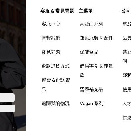
客服 & 常見問題
主選單
公司
客服中心
高蛋白系列
關
聯繫我們
運動服裝 & 配件
品
常見問題
保健食品
禁
明
退款退貨方式
健康零食 & 能量
飲
隱
運費 & 配送資
訊
營養補充品
使
追踪我的物流
Vegan 系列
人
供