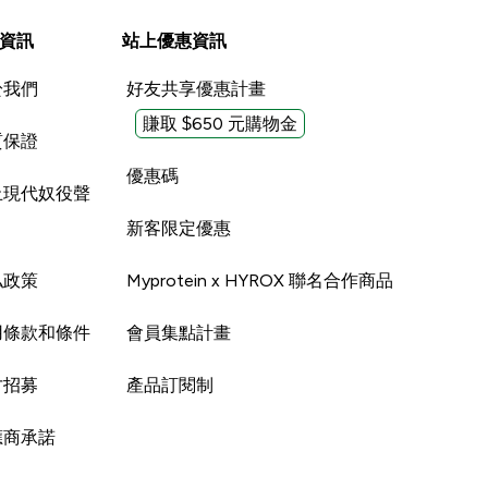
資訊
站上優惠資訊
於我們
好友共享優惠計畫
賺取 $650 元購物金
質保證
優惠碼
止現代奴役聲
新客限定優惠
私政策
Myprotein x HYROX 聯名合作商品
用條款和條件
會員集點計畫
才招募
產品訂閱制
應商承諾