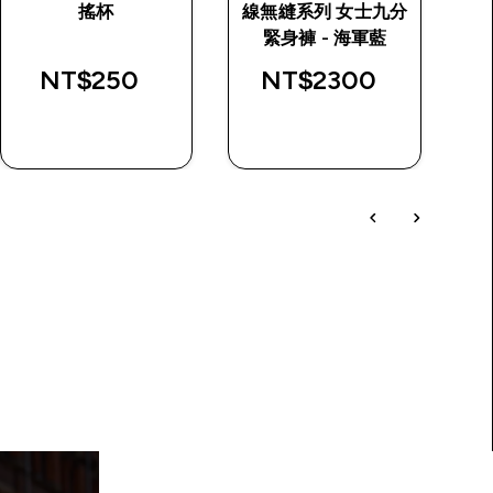
搖杯
線無縫系列 女士九分
rice
緊身褲 - 海軍藍
NT$250‎
NT$2300‎
快速查看
快速查看