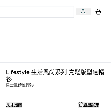
量飲
Vegan 系列
u
bmenu
Enter 健康零食 & 能量飲 submenu
Enter Vegan 系列 submenu
⌄
⌄
方 APP 獲得獨家優惠
Lifestyle 生活風尚系列 寬鬆版型連帽
衫
男士重磅連帽衫
尺寸指南
虛擬試穿