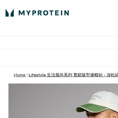
部落格
高蛋白
Enter 部
⌄
英國製造 品質保
Home
Lifestyle 生活風尚系列 寬鬆版型連帽衫 - 深松