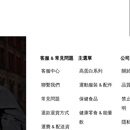
客服 & 常見問題
主選單
公司
客服中心
高蛋白系列
關
聯繫我們
運動服裝 & 配件
品
常見問題
保健食品
禁
明
退款退貨方式
健康零食 & 能量
飲
隱
運費 & 配送資