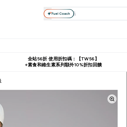
Fuel Coach
系列
營養補充品
運動服裝 & 配件
保健食品
健康零食 & 能
落格 submenu
Enter 高蛋白系列 submenu
Enter 營養補充品 submenu
Enter 運動服裝 & 配件 submen
Enter 保健食品 su
⌄
⌄
⌄
⌄
證
購物滿 $2,500 即免運費
推薦好友賺取 $650 元購物金
下載官
全站56折 使用折扣碼：【TW56】
+素食和維生素系列額外10%折扣回饋
綠