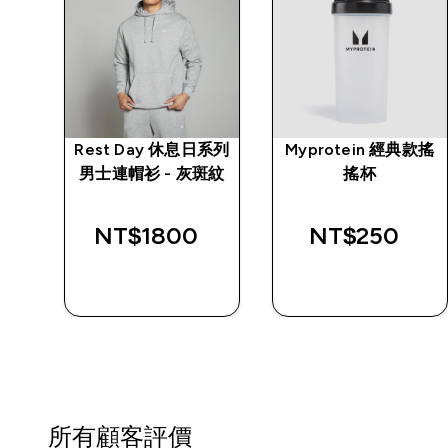
系列
Rest Day 休息日系列
Myprotein 經典款搖
黑
男士連帽衫 - 灰斑紋
搖杯
NT$1800‎
NT$250‎
快速查看
快速查看
所有顧客評價