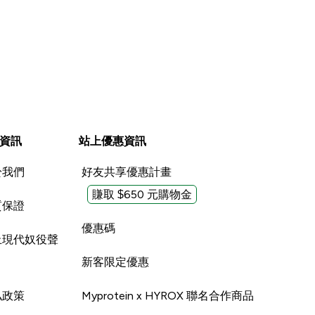
資訊
站上優惠資訊
於我們
好友共享優惠計畫
賺取 $650 元購物金
質保證
優惠碼
止現代奴役聲
新客限定優惠
私政策
Myprotein x HYROX 聯名合作商品