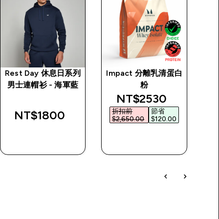
Rest Day 休息日系列
Impact 分離乳清蛋白
Tr
男士連帽衫 - 海軍藍
粉
士
discounted price
NT$2530‎
折扣前
節省
NT$1800‎
$2,650.00‎
$120.00‎
快速查看
快速查看