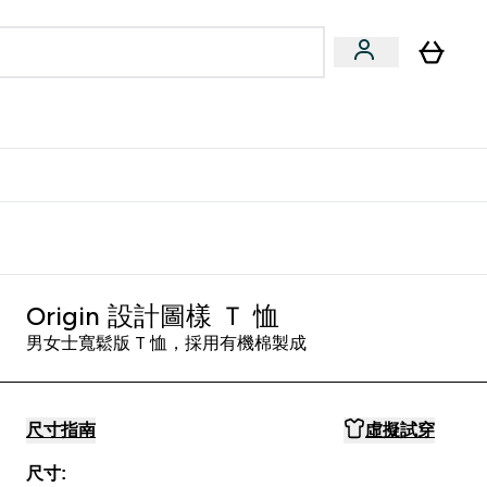
量飲
Vegan 系列
u
bmenu
Enter 健康零食 & 能量飲 submenu
Enter Vegan 系列 submenu
⌄
⌄
方 APP 獲得獨家優惠
Origin 設計圖樣 Ｔ 恤
男女士寬鬆版 T 恤，採用有機棉製成
尺寸指南
虛擬試穿
尺寸: