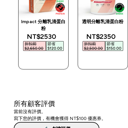
Impact 分離乳清蛋白
透明分離乳清蛋白粉
粉
d price
discounted price
discounted p
NT$2530‎
NT$2350‎
折扣前
節省
折扣前
節省
0‎
$2,650.00‎
$120.00‎
$2,500.00‎
$150.00‎
快速查看
快速查看
所有顧客評價
當前沒有評價。
寫下您的評價，有機會獲得 NT$100 優惠券。