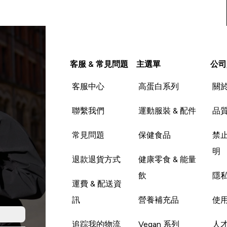
客服 & 常見問題
主選單
公司
客服中心
高蛋白系列
關
聯繫我們
運動服裝 & 配件
品
常見問題
保健食品
禁
明
退款退貨方式
健康零食 & 能量
飲
隱
運費 & 配送資
訊
營養補充品
使
追踪我的物流
Vegan 系列
人