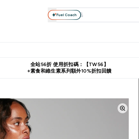
Fuel Coach
系列
營養補充品
運動服裝 & 配件
保健食品
健康零食 & 能
落格 submenu
Enter 高蛋白系列 submenu
Enter 營養補充品 submenu
Enter 運動服裝 & 配件 submen
Enter 保健食品 su
⌄
⌄
⌄
⌄
證
購物滿 $2,500 即免運費
推薦好友賺取 $650 元購物金
下載官
全站56折 使用折扣碼：【TW56】
+素食和維生素系列額外10%折扣回饋