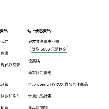
資訊
站上優惠資訊
於我們
好友共享優惠計畫
賺取 $650 元購物金
質保證
優惠碼
止現代奴役聲
新客限定優惠
私政策
Myprotein x HYROX 聯名合作商品
用條款和條件
會員集點計畫
才招募
產品訂閱制