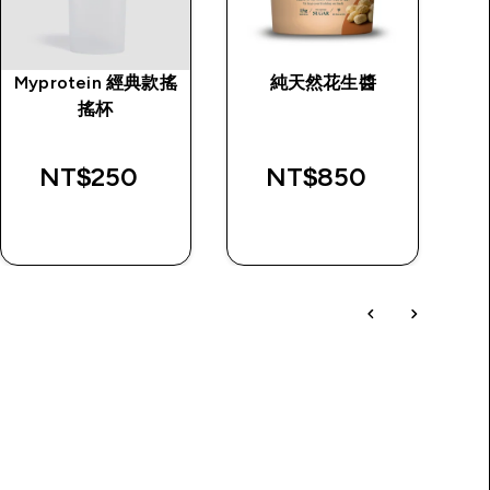
Myprotein 經典款搖
純天然花生醬
搖杯
rice
NT$250‎
NT$850‎
快速查看
快速查看