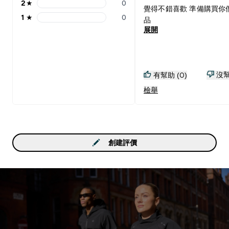
2
★
0
2 stars rating 0 reviews
覺得不錯喜歡 準備購買你
1
★
0
品
1 stars rating 0 reviews
展開
沒幫
有幫助 (0)
檢舉
創建評價