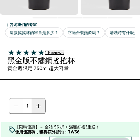
1 customer reviews
1 Reviews
5 out of 5 stars
黑金版不鏽鋼搖搖杯
黃金週限定 750ml 超大容量
【限時優惠】－ 全站 56 折 + 滿額好禮3重送！
使用優惠碼，獲得額外折扣：TW56