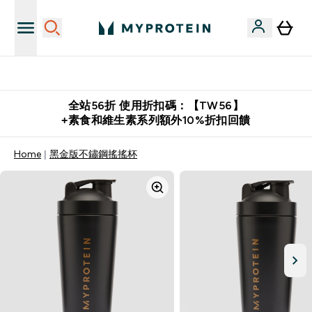
購物滿 $2,500 即免運費
全站56折 使用折扣碼：【TW56】
+素食和維生素系列額外10%折扣回饋
Home
黑金版不鏽鋼搖搖杯