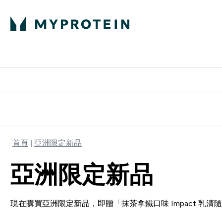
部落格
高蛋白
Enter 部
⌄
英國製造 品質保
首頁
亞洲限定新品
亞洲限定新品
現在購買亞洲限定新品，即贈「抹茶拿鐵口味 Impact 乳清