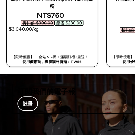
粉​
discounted price
NT$760‎
折扣前 $990.00‎
節省 $230.00‎
$3,040.00‎/kg
折扣前 $
快速查看
【限時優惠】－ 全站 56 折 + 滿額好禮3重送！
【限時優惠】－
使用優惠碼，獲得額外折扣：TW56
使用優
訂閱我們的電子報
註冊