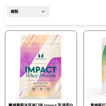
種類
蘭姆葡萄冰淇淋口味 Impact 乳清蛋白
青梅蘇打