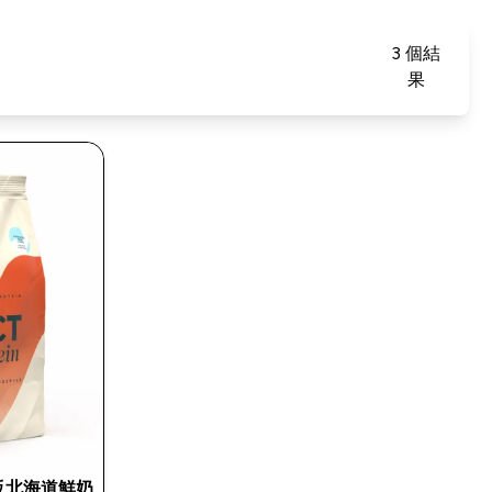
3 個結
果
糖版北海道鮮奶