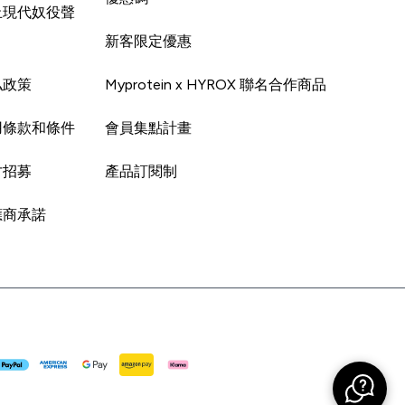
止現代奴役聲
新客限定優惠
私政策
Myprotein x HYROX 聯名合作商品
用條款和條件
會員集點計畫
才招募
產品訂閱制
應商承諾