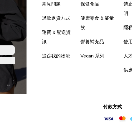
常見問題
保健食品
禁
明
退款退貨方式
健康零食 & 能量
飲
隱
運費 & 配送資
訊
營養補充品
使
追踪我的物流
Vegan 系列
人
供
付款方式