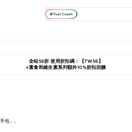
Fuel Coach
系列
營養補充品
運動服裝 & 配件
保健食品
健康零食 & 能
落格 submenu
Enter 高蛋白系列 submenu
Enter 營養補充品 submenu
Enter 運動服裝 & 配件 submen
Enter 保健食品 su
⌄
⌄
⌄
⌄
證
購物滿 $2,500 即免運費
推薦好友賺取 $650 元購物金
下載官
全站56折 使用折扣碼：【TW56】
+素食和維生素系列額外10%折扣回饋
隨手包」。