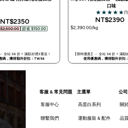
口味
(1)
5 out of 5 stars
NT$2390‎
discounted price
NT$2350‎
$2,390.00‎/kg
2,500.00‎
節省 $150.00‎
快速查看
快速查看
 全站 56 折 + 滿額好禮3重送！
【限時優惠】－ 全站 56 折 + 
惠碼，獲得額外折扣：TW56
使用優惠碼，獲得額外折扣：
客服 & 常見問題
主選單
公司
客服中心
高蛋白系列
關
聯繫我們
運動服裝 & 配件
品