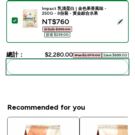
Impact 乳清蛋白 | 金色果香風味 -
250G - 8份装 - 黃金綜合水果
discounted price
NT$760‎
選取此商品 - Impact 乳清蛋白 | 金色果香風味 - 250G
折扣前 $999.00‎
節省 $239.00‎
總計：
$2,280.00‎
Was $2,979.00‎
Save $699.00‎
一起加入購物車
Recommended for you