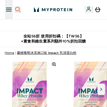
購物滿 $2,500 即免運費
全站56折 使用折扣碼：【TW56】
+素食和維生素系列額外10%折扣回饋
Home
蘭姆葡萄冰淇淋口味 Impact 乳清蛋白粉​