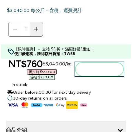
$3,040.00‎ 每公斤 - 含稅，運費另計
【限時優惠】－ 全站 56 折 + 滿額好禮3重送！
使用優惠碼，獲得額外折扣：TW56
discounted price
NT$760‎
$3,040.00‎/kg
加入購物車
折扣前 $990.00‎
節省 $230.00‎
In stock
Order before 00:30 for next day delivery
30-day returns on all orders
商品介紹