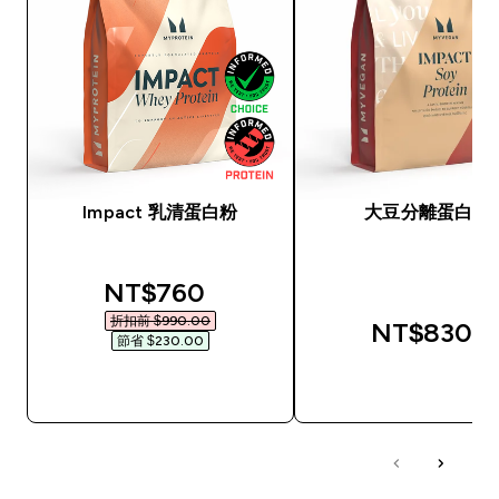
Impact 乳清蛋白粉
大豆分離蛋白粉
discounted price
NT$760‎
折扣前 $990.00‎
NT$830‎
節省 $230.00‎
快速查看
快速查看