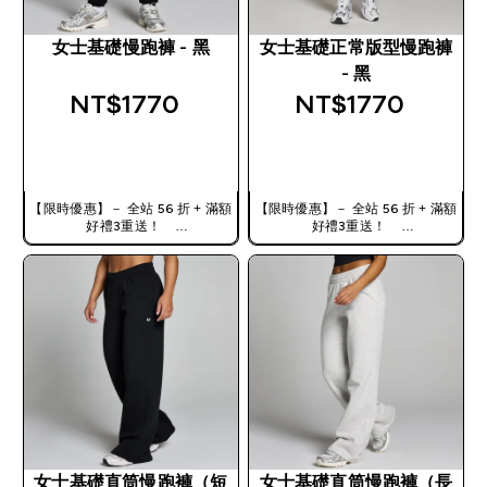
女士基礎慢跑褲 - 黑
女士基礎正常版型慢跑褲
- 黑
NT$1770‎
NT$1770‎
快速查看
快速查看
【限時優惠】－ 全站 56 折 + 滿額
【限時優惠】－ 全站 56 折 + 滿額
好禮3重送！
好禮3重送！
使用優惠碼，獲得額外折扣：
使用優惠碼，獲得額外折扣：
TW56
TW56
女士基礎直筒慢跑褲（短
女士基礎直筒慢跑褲（長