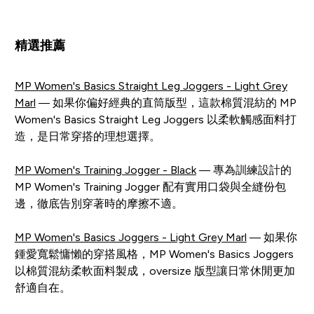
精選推薦
MP Women's Basics Straight Leg Joggers - Light Grey
Marl
— 如果你偏好經典的直筒版型，這款棉質混紡的 MP
Women's Basics Straight Leg Joggers 以柔軟觸感面料打
造，是日常穿搭的理想選擇。
MP Women's Training Jogger - Black
— 專為訓練設計的
MP Women's Training Jogger 配有實用口袋與全縫份包
邊，徹底告別穿著時的摩擦不適。
MP Women's Basics Joggers - Light Grey Marl
— 如果你
鍾愛寬鬆慵懶的穿搭風格，MP Women's Basics Joggers
以棉質混紡柔軟面料製成，oversize 版型讓日常休閒更加
舒適自在。