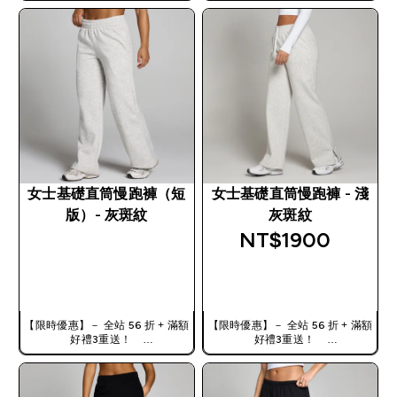
TW56
TW56
女士基礎直筒慢跑褲（短
女士基礎直筒慢跑褲 - 淺
版）- 灰斑紋
灰斑紋
NT$1900‎
快速查看
快速查看
【限時優惠】－ 全站 56 折 + 滿額
【限時優惠】－ 全站 56 折 + 滿額
好禮3重送！
好禮3重送！
使用優惠碼，獲得額外折扣：
使用優惠碼，獲得額外折扣：
TW56
TW56