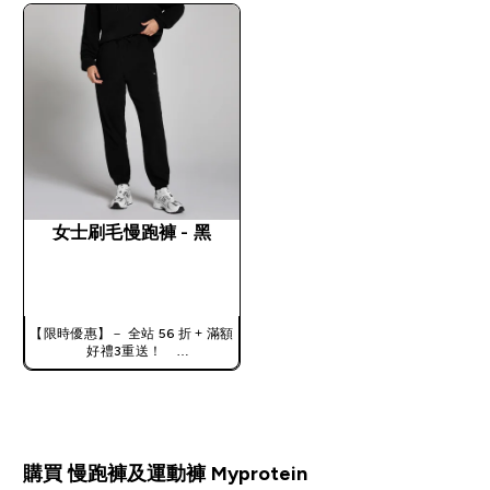
TW56
TW56
女士刷毛慢跑褲 - 黑
快速查看
【限時優惠】－ 全站 56 折 + 滿額
好禮3重送！
使用優惠碼，獲得額外折扣：
TW56
購買 慢跑褲及運動褲 Myprotein