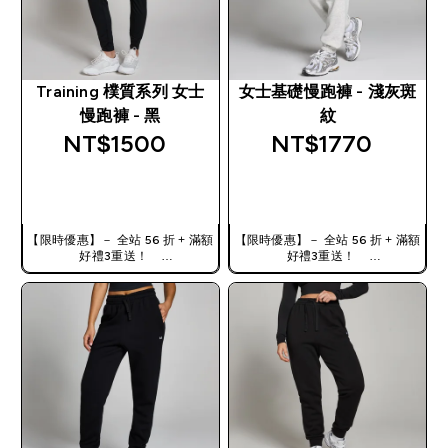
Training 樸質系列 女士
女士基礎慢跑褲 - 淺灰斑
慢跑褲 - 黑
紋
NT$1500‎
NT$1770‎
快速查看
快速查看
【限時優惠】－ 全站 56 折 + 滿額
【限時優惠】－ 全站 56 折 + 滿額
好禮3重送！
好禮3重送！
使用優惠碼，獲得額外折扣：
使用優惠碼，獲得額外折扣：
TW56
TW56