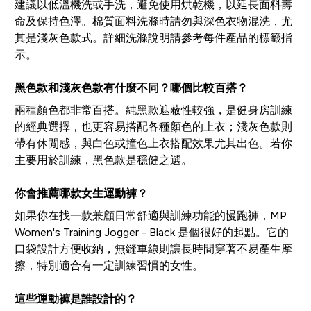
建議以低溫機洗或手洗，避免使用烘乾機，以延長面料壽
命及保持色澤。棉質面料洗滌時請勿與深色衣物混洗，尤
其是淺灰色款式。詳細洗滌說明請參考每件產品的標籤指
示。
黑色款和淺灰色款有什麼不同？哪個比較百搭？
兩種顏色都非常百搭。純黑款遮蔽性較強，是健身房訓練
的經典選擇，也更容易搭配各種顏色的上衣；淺灰色款則
帶有休閒感，與白色或撞色上衣搭配效果尤其出色。若你
主要用於訓練，黑色款是穩健之選。
你會推薦哪款女生運動褲？
如果你在找一款兼顧日常舒適與訓練功能的慢跑褲，MP
Women's Training Jogger - Black 是個很好的起點。它的
口袋設計方便收納，無縫車線則讓長時間穿著不易產生摩
擦，特別適合有一定訓練習慣的女性。
這些運動褲是誰設計的？