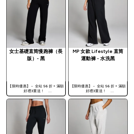
女士基礎直筒慢跑褲（長
MP 女款 Lifestyle 直筒
版）- 黑
運動褲 - 水洗黑
快速查看
快速查看
【限時優惠】－ 全站 56 折 + 滿額
【限時優惠】－ 全站 56 折 + 滿額
好禮3重送！
好禮3重送！
使用優惠碼，獲得額外折扣：
使用優惠碼，獲得額外折扣：
TW56
TW56