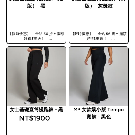
版）- 黑
版）- 灰斑紋
快速查看
快速查看
【限時優惠】－ 全站 56 折 + 滿額
【限時優惠】－ 全站 56 折 + 滿額
好禮3重送！
好禮3重送！
使用優惠碼，獲得額外折扣：
使用優惠碼，獲得額外折扣：
TW56
TW56
女士基礎直筒慢跑褲 - 黑
MP 女款嬌小版 Tempo
NT$1900‎
寬褲 - 黑色
快速查看
快速查看