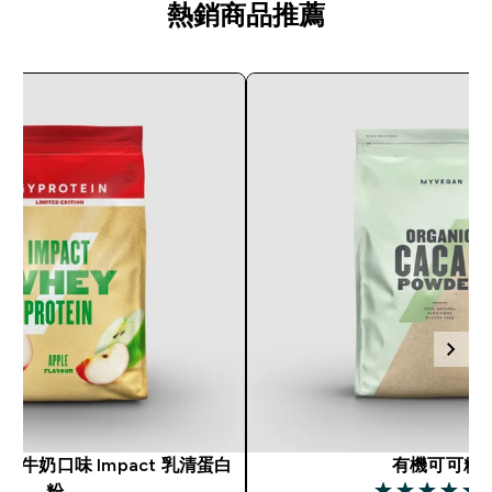
熱銷商品推薦
牛奶口味 Impact 乳清蛋白
有機可可粉
(1
粉