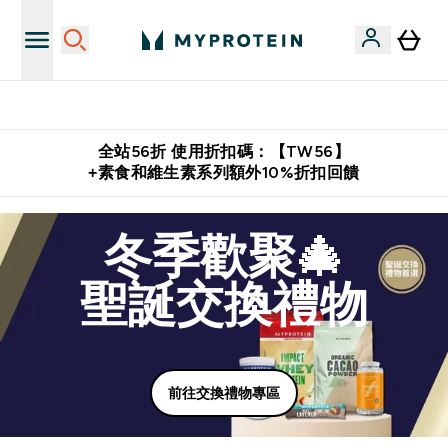
購物滿 $2,500 即免運費
全站56折 使用折扣碼：【TW56】
+素食和維生素系列額外10%折扣回饋
冬季歡聚🎄
聖誕交換禮物
前往交換禮物專區