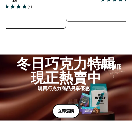
4.82 out of 5 s
(3)
 out of 5 stars
快速查看
快速查看
冬日巧克力特輯
現正熱賣中
購買巧克力商品另享優惠！
立即選購