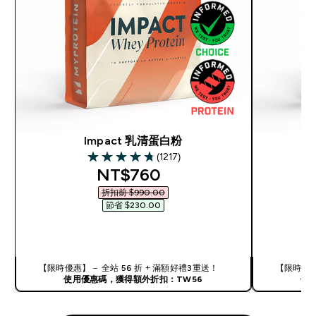
Impact 乳清蛋白粉
(1217)
4.77 out of 5 stars
discounted price
NT$760‎
折扣前 $990.00‎
節省 $230.00‎
快速查看
【限時優惠】－ 全站 56 折 + 滿額好禮3重送！
【限時優惠
使用優惠碼，獲得額外折扣：TW56
使