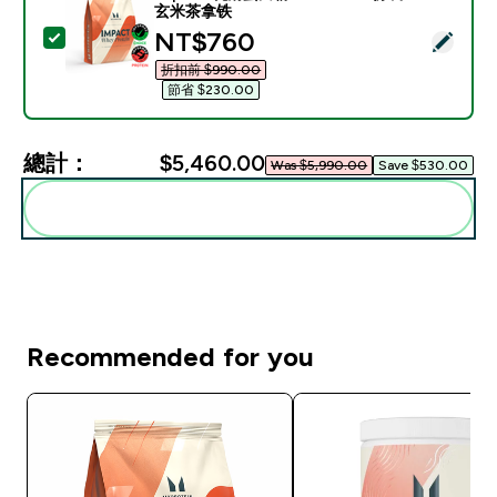
玄米茶拿铁
discounted price
NT$760‎
選取此商品 - Impact 乳清蛋白粉 - 250G - 8份装 - 
折扣前 $990.00‎
節省 $230.00‎
總計：
$5,460.00‎
Was $5,990.00‎
Save $530.00‎
一起加入購物車
Recommended for you