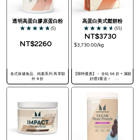
透明高蛋白膠原蛋白粉
高蛋白美式鬆餅粉
(5)
(55)
4.8 out of 5 stars
4.65 out of 5 stars
NT$3730‎
NT$2260‎
$3,730.00‎/kg
快速查看
快速查看
各式保健食品、純素系列 再享額
【限時優惠】－ 全站 56 折 + 滿額
外 9 折
好禮3重送！
使用優惠碼，獲得額外折扣：
TW56