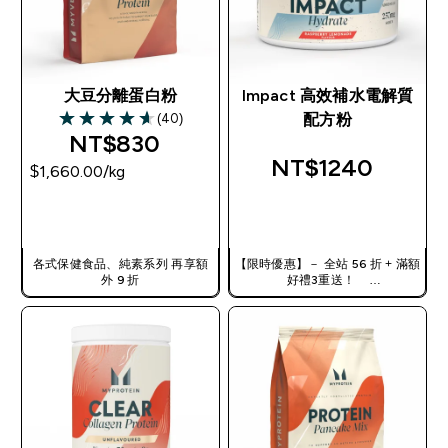
大豆分離蛋白粉
Impact 高效補水電解質
(40)
配方粉
4.63 out of 5 stars
NT$830‎
NT$1240‎
$1,660.00‎/kg
快速查看
快速查看
各式保健食品、純素系列 再享額
【限時優惠】－ 全站 56 折 + 滿額
外 9 折
好禮3重送！
使用優惠碼，獲得額外折扣：
TW56