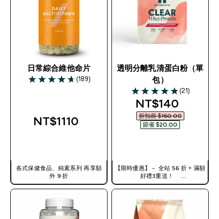
日常綜合維他命片
透明分離乳清蛋白粉（單
(189)
包）
4.71 out of 5 stars
(21)
4.86 out of 5 stars
discounted pri
NT$140‎
折扣前 $160.00‎
NT$1110‎
節省 $20.00‎
快速查看
快速查看
各式保健食品、純素系列 再享額
【限時優惠】－ 全站 56 折 + 滿額
外 9 折
好禮3重送！
使用優惠碼，獲得額外折扣：
TW56