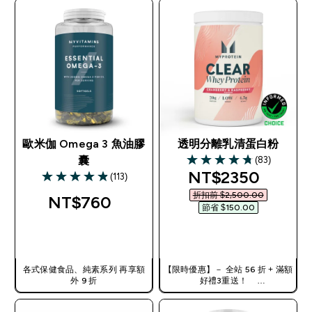
歐米伽 Omega 3 魚油膠
透明分離乳清蛋白粉
(83)
囊
4.78 out of 5 stars
discounted pric
NT$2350‎
(113)
4.9 out of 5 stars
折扣前 $2,500.00‎
NT$760‎
節省 $150.00‎
快速查看
快速查看
各式保健食品、純素系列 再享額
【限時優惠】－ 全站 56 折 + 滿額
外 9 折
好禮3重送！
使用優惠碼，獲得額外折扣：
TW56