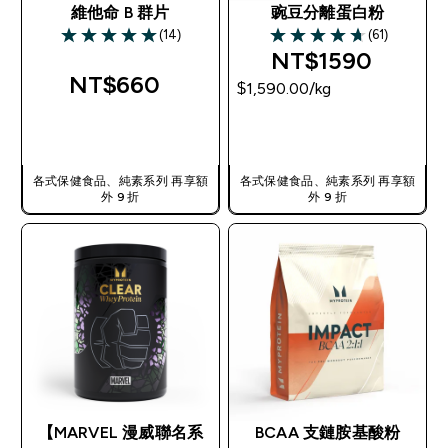
維他命 B 群片
豌豆分離蛋白粉
(14)
(61)
5 out of 5 stars
4.67 out of 5 stars
NT$1590‎
NT$660‎
$1,590.00‎/kg
快速查看
快速查看
各式保健食品、純素系列 再享額
各式保健食品、純素系列 再享額
外 9 折
外 9 折
【MARVEL 漫威聯名系
BCAA 支鏈胺基酸粉