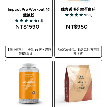
Impact Pre Workout 預
純素透明分離蛋白粉
(5)
鍛鍊粉
4.4 out of 5 stars
(13)
4.85 out of 5 stars
NT$1590‎
NT$950‎
快速查看
快速查看
【限時優惠】－ 全站 56 折 + 滿額
各式保健食品、純素系列 再享額
好禮3重送！
外 9 折
使用優惠碼，獲得額外折扣：
TW56