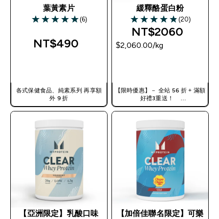
葉黃素片
緩釋酪蛋白粉
(6)
(20)
5 out of 5 stars
4.85 out of 5 stars
NT$2060‎
NT$490‎
$2,060.00‎/kg
快速查看
快速查看
各式保健食品、純素系列 再享額
【限時優惠】－ 全站 56 折 + 滿額
外 9 折
好禮3重送！
使用優惠碼，獲得額外折扣：
TW56
【亞洲限定】乳酸口味
【加倍佳聯名限定】可樂