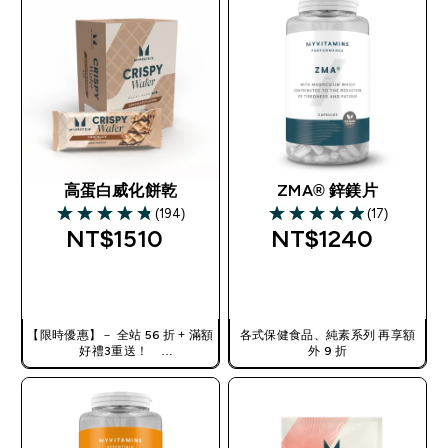
高蛋白威化餅乾
ZMA® 鋅鎂片
(194)
(17)
4.84 out of 5 stars
4.94 out of 5 stars
NT$1510‎
NT$1240‎
快速查看
快速查看
【限時優惠】－ 全站 56 折 + 滿額
各式保健食品、純素系列 再享額
好禮3重送！
外 9 折
使用優惠碼，獲得額外折扣：
TW56