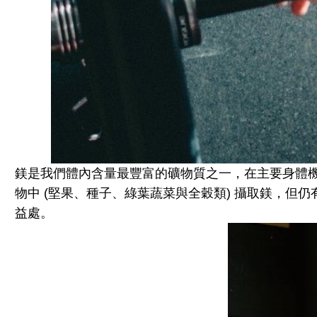
鎂是我們體內含量最豐富的礦物質之一，在主要身體機能中扮
物中 (堅果、種子、綠葉蔬菜與全穀類) 攝取鎂，
益處。