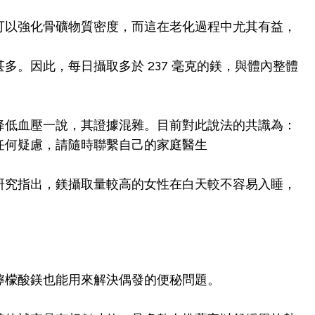
可以強化骨礦物質密度，而這在老化過程中尤其有益，
。因此，每日攝取多於 237 毫克的鎂，與體內整體
降低血壓一說，其證據混雜。目前對此說法的共識為：
任何疑慮，請隨時聯繫自己的家庭醫生
研究指出，鎂攝取量較高的女性在白天較不容易入睡，
檸檬酸鎂也能用來解決偶發的便秘問題。