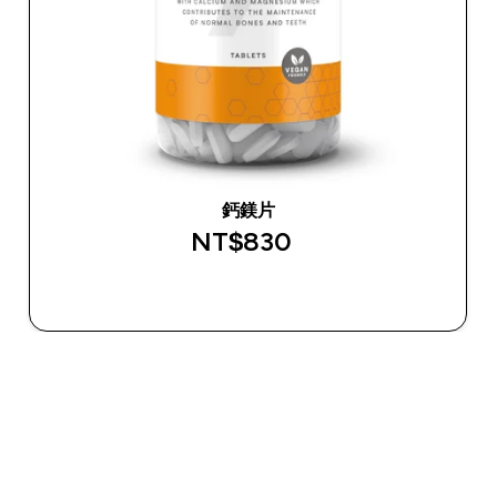
鈣鎂片
NT$830‎
快速查看