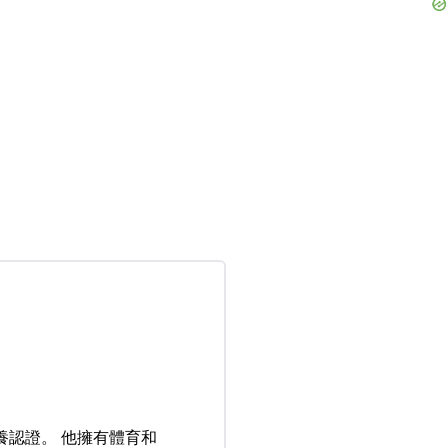
養認證
。 他擁有體育和