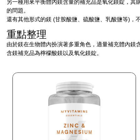
另一種用來平衡體內鎂含量的補充品是氧化鎂錠，其
的問題。
還有其他形式的鎂 (甘胺酸鹽、硫酸鹽、乳酸鹽等)
重點整理
由於鎂在生物體內扮演著多重角色，適量補充體內鎂
含鎂補充品為檸檬酸鎂以及氧化鎂錠。