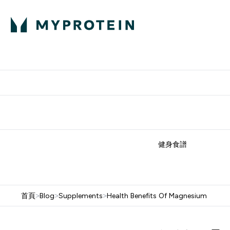
部落格
高蛋白
Enter 部
⌄
英國製造 品質保
健身食譜
首頁
>
Blog
>
Supplements
>
Health Benefits Of Magnesium