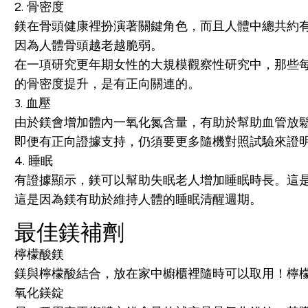
2. 骨密度
鎂在骨頭健康裡扮演著關鍵角色，而且人體中總共約
因為人體骨頭越老越脆弱。
在一項研究更年期女性的大規模觀察性研究中，那些每
的骨密度提升，是有正向關連的。
3. 血壓
由於鎂會增加體內一氧化氮含量，有助於幫助血管放
即便有正向證據支持，仍須要更多隨機對照試驗來證
4. 睡眠
有證據顯示，鎂可以幫助失眠老人增加睡眠時長。這
這是因為鎂有助於維持人體的睡眠清醒週期。
最佳鎂補劑
檸檬酸鎂
鎂與檸檬酸結合，放在家中櫥櫃裡隨時可以取用！檸
氧化鎂錠