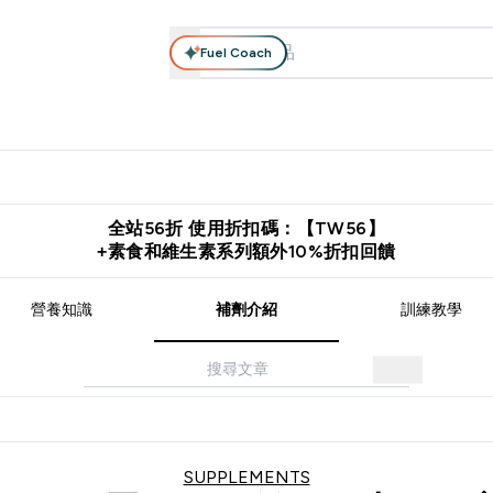
Fuel Coach
系列
營養補充品
運動服裝 & 配件
保健食品
健康零食 & 能
落格 submenu
Enter 高蛋白系列 submenu
Enter 營養補充品 submenu
Enter 運動服裝 & 配件 submen
Enter 保健食品 su
⌄
⌄
⌄
⌄
證
購物滿 $2,500 即免運費
推薦好友賺取 $650 元購物金
下載官
全站56折 使用折扣碼：【TW56】
+素食和維生素系列額外10%折扣回饋
營養知識
補劑介紹
訓練教學
SUPPLEMENTS