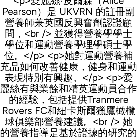
<p>愛麗絲·皮爾森（Alice
Pearson）是 UKVRN 的註冊副
營養師兼英國反興奮劑認證顧
問，<br /> 並獲得營養學學士
學位和運動營養學理學碩士學
位。</p> <p>她對運動營養補
充品如何改善健康，健身和運動
表現特別有興趣。</p> <p>愛
麗絲有與業餘和精英運動員合作
的經驗，包括提供Tranmere
Rovers FC和紐卡斯爾獵鷹橄欖
球俱樂部營養建議。<br /> 她
的營養指導是基於證據的研究的