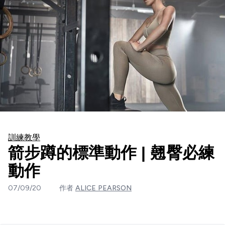
訓練教學
箭步蹲的標準動作 | 翹臀必練
動作
07/09/20
作者
ALICE PEARSON