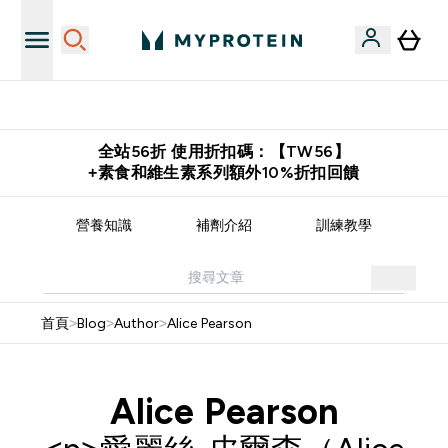
購物滿 $2,500 即免運費
全站56折 使用折扣碼：【TW56】
+素食和維生素系列額外10%折扣回饋
譜
營養知識
補劑介紹
訓練教學
首頁
>
Blog
>
Author
>
Alice Pearson
Alice Pearson