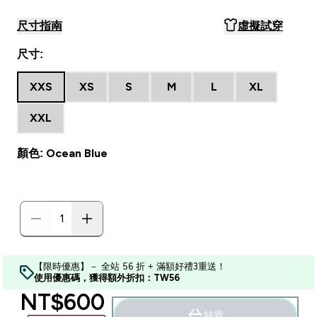
尺寸指南
虛擬試穿
尺寸:
XXS
XS
S
M
L
XL
XXL
顏色: Ocean Blue
【限時優惠】－ 全站 56 折 + 滿額好禮3重送！
使用優惠碼，獲得額外折扣：TW56
discounted price
NT$600‎
缺貨