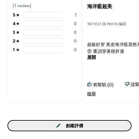
(1 review)
海洋藍超美
5
★
1
5 stars rating 1 reviews
4
★
0
16/11/23 由 PeiChi 編寫
4 stars rating 0 reviews
3
★
0
3 stars rating 0 reviews
2
★
0
2 stars rating 0 reviews
超級好穿 黃皮海洋藍居然
1
★
0
😍 重訓穿著很舒適
1 stars rating 0 reviews
展開
沒幫
有幫助 (0)
檢舉
創建評價