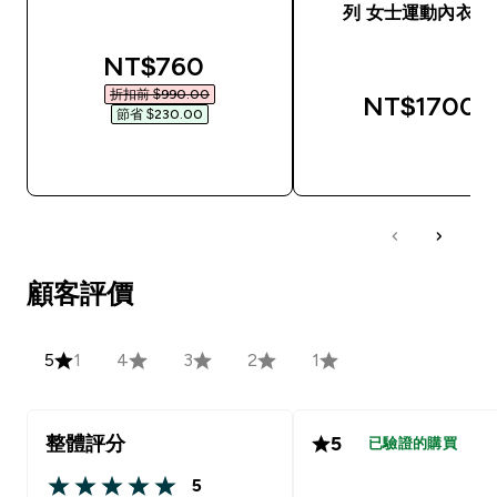
列 女士運動內衣 - 
discounted price
NT$760‎
折扣前 $990.00‎
NT$1700‎
節省 $230.00‎
快速查看
快速查看
顧客評價
5
1
4
3
2
1
整體評分
5
已驗證的購買
5
5 out of 5 stars