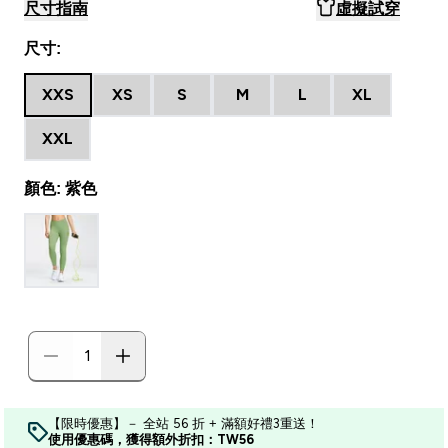
尺寸指南
虛擬試穿
尺寸:
XXS
XS
S
M
L
XL
XXL
顏色: 紫色
【限時優惠】－ 全站 56 折 + 滿額好禮3重送！
使用優惠碼，獲得額外折扣：TW56